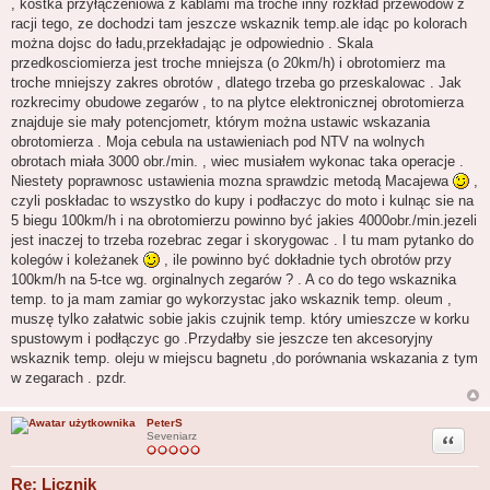
, kostka przyłączeniowa z kablami ma troche inny rozkład przewodów z
t
racji tego, ze dochodzi tam jeszcze wskaznik temp.ale idąc po kolorach
można dojsc do ładu,przekładając je odpowiednio . Skala
przedkosciomierza jest troche mniejsza (o 20km/h) i obrotomierz ma
troche mniejszy zakres obrotów , dlatego trzeba go przeskalowac . Jak
rozkrecimy obudowe zegarów , to na plytce elektronicznej obrotomierza
znajduje sie mały potencjometr, którym można ustawic wskazania
obrotomierza . Moja cebula na ustawieniach pod NTV na wolnych
obrotach miała 3000 obr./min. , wiec musiałem wykonac taka operacje .
Niestety poprawnosc ustawienia mozna sprawdzic metodą Macajewa
,
czyli poskładac to wszystko do kupy i podłaczyc do moto i kulnąc sie na
5 biegu 100km/h i na obrotomierzu powinno być jakies 4000obr./min.jezeli
jest inaczej to trzeba rozebrac zegar i skorygowac . I tu mam pytanko do
kolegów i koleżanek
, ile powinno być dokładnie tych obrotów przy
100km/h na 5-tce wg. orginalnych zegarów ? . A co do tego wskaznika
temp. to ja mam zamiar go wykorzystac jako wskaznik temp. oleum ,
muszę tylko załatwic sobie jakis czujnik temp. który umieszcze w korku
spustowym i podłączyc go .Przydałby sie jeszcze ten akcesoryjny
wskaznik temp. oleju w miejscu bagnetu ,do porównania wskazania z tym
w zegarach . pzdr.
PeterS
Cytuj
Seveniarz
Re: Licznik