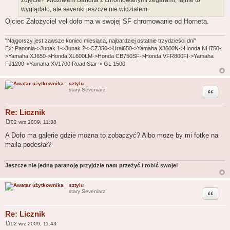
zdjęcie? Widziałem Bandita z chromowanymi zegarami, fajnie to
wyglądało, ale sevenki jeszcze nie widziałem.
Ojciec Założyciel vel dofo ma w swojej SF chromowanie od Horneta.
"Najgorszy jest zawsze koniec miesiąca, najbardziej ostatnie trzydzieści dni"
Ex: Panonia->Junak 1->Junak 2->CZ350->Ural650->Yamaha XJ600N->Honda NH750-
>Yamaha XJ650->Honda XL600LM->Honda CB750SF->Honda VFR800FI->Yamaha
FJ1200->Yamaha XV1700 Road Star-> GL 1500
sztylu
Cytuj
stary Seveniarz
Re: Licznik
02 wrz 2009, 11:38
P
o
A Dofo ma galerie gdzie można to zobaczyć? Albo może by mi fotke na
s
maila podesłał?
t
Jeszcze nie jedną paranoję przyjdzie nam przeżyć i robić swoje!
sztylu
Cytuj
stary Seveniarz
Re: Licznik
02 wrz 2009, 11:43
P