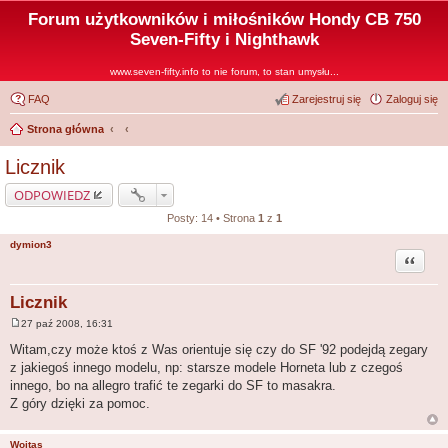
Forum użytkowników i miłośników Hondy CB 750
Seven-Fifty i Nighthawk
www.seven-fifty.info to nie forum, to stan umysłu...
FAQ
Zarejestruj się
Zaloguj się
Strona główna
Licznik
ODPOWIEDZ
Posty: 14 • Strona
1
z
1
dymion3
Cytuj
Licznik
27 paź 2008, 16:31
P
o
Witam,czy może ktoś z Was orientuje się czy do SF '92 podejdą zegary
s
z jakiegoś innego modelu, np: starsze modele Horneta lub z czegoś
t
innego, bo na allegro trafić te zegarki do SF to masakra.
Z góry dzięki za pomoc.
Wojtas