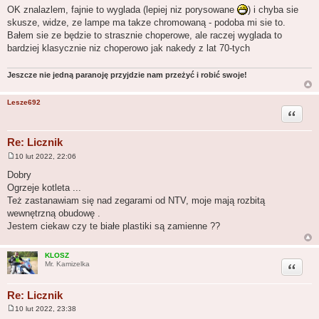
o
OK znalazlem, fajnie to wyglada (lepiej niz porysowane
) i chyba sie
s
skusze, widze, ze lampe ma takze chromowaną - podoba mi sie to.
t
Bałem sie ze będzie to strasznie choperowe, ale raczej wyglada to
bardziej klasycznie niz choperowo jak nakedy z lat 70-tych
Jeszcze nie jedną paranoję przyjdzie nam przeżyć i robić swoje!
Lesze692
Cytuj
Re: Licznik
10 lut 2022, 22:06
P
o
Dobry
s
Ogrzeje kotleta ...
t
Też zastanawiam się nad zegarami od NTV, moje mają rozbitą
wewnętrzną obudowę .
Jestem ciekaw czy te białe plastiki są zamienne ??
KLOSZ
Cytuj
Mr. Kamizelka
Re: Licznik
10 lut 2022, 23:38
P