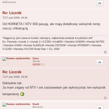
Cytuj
Nekromanta
Re: Licznik
27 paź 2008, 18:34
P
o
Od HORNETA I NTV 650 pasują, ale mają dodatkowy wskaźnik temp.
s
cieczy chłodzącej.
t
"Najgorszy jest zawsze koniec miesiąca, najbardziej ostatnie trzydzieści dni"
Ex: Panonia->Junak 1->Junak 2->CZ350->Ural650->Yamaha XJ600N->Honda NH750-
>Yamaha XJ650->Honda XL600LM->Honda CB750SF->Honda VFR800FI->Yamaha
FJ1200->Yamaha XV1700 Road Star-> GL 1500
Cycu
Cytuj
Senior
Re: Licznik
27 paź 2008, 19:28
P
o
Dokladnie tak.
s
Ja mam zegary od NTV i sie zastanawiam jak wykorzystac ten wzkaznik
t
temperatury
Kazik
Cytuj
Beniamin