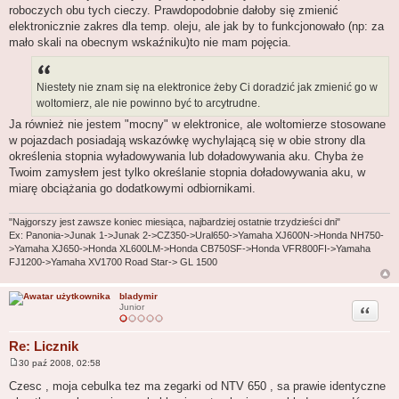
roboczych obu tych cieczy. Prawdopodobnie dałoby się zmienić
elektronicznie zakres dla temp. oleju, ale jak by to funkcjonowało (np: za
mało skali na obecnym wskaźniku)to nie mam pojęcia.
Niestety nie znam się na elektronice żeby Ci doradzić jak zmienić go w
woltomierz, ale nie powinno być to arcytrudne.
Ja również nie jestem "mocny" w elektronice, ale woltomierze stosowane
w pojazdach posiadają wskazówkę wychylającą się w obie strony dla
określenia stopnia wyładowywania lub doładowywania aku. Chyba że
Twoim zamysłem jest tylko określanie stopnia doładowywania aku, w
miarę obciążania go dodatkowymi odbiornikami.
"Najgorszy jest zawsze koniec miesiąca, najbardziej ostatnie trzydzieści dni"
Ex: Panonia->Junak 1->Junak 2->CZ350->Ural650->Yamaha XJ600N->Honda NH750-
>Yamaha XJ650->Honda XL600LM->Honda CB750SF->Honda VFR800FI->Yamaha
FJ1200->Yamaha XV1700 Road Star-> GL 1500
bladymir
Cytuj
Junior
Re: Licznik
30 paź 2008, 02:58
P
o
Czesc , moja cebulka tez ma zegarki od NTV 650 , sa prawie identyczne
s