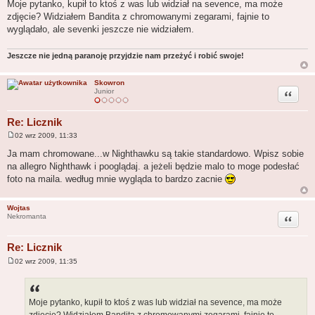
Moje pytanko, kupił to ktoś z was lub widział na sevence, ma może
zdjęcie? Widziałem Bandita z chromowanymi zegarami, fajnie to
wyglądało, ale sevenki jeszcze nie widziałem.
Jeszcze nie jedną paranoję przyjdzie nam przeżyć i robić swoje!
Skowron
Cytuj
Junior
Re: Licznik
02 wrz 2009, 11:33
P
o
Ja mam chromowane...w Nighthawku są takie standardowo. Wpisz sobie
s
na allegro Nighthawk i pooglądaj. a jeżeli będzie malo to moge podesłać
t
foto na maila. według mnie wygląda to bardzo zacnie
Wojtas
Cytuj
Nekromanta
Re: Licznik
02 wrz 2009, 11:35
P
o
s
t
Moje pytanko, kupił to ktoś z was lub widział na sevence, ma może