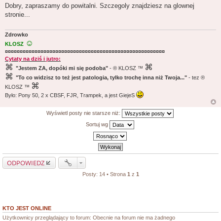
o
Dobry, zapraszamy do powitalni. Szczegoly znajdziesz na glownej
s
stronie...
t
Zdrowko
☺
KLOSZ
¤¤¤¤¤¤¤¤¤¤¤¤¤¤¤¤¤¤¤¤¤¤¤¤¤¤¤¤¤¤¤¤¤¤¤¤¤¤¤¤¤¤¤¤¤¤¤¤¤¤¤¤¤¤
Cytaty na dziś i jutro:
⌘
⌘
"Jestem ZA, dopóki mi się podoba"
- ® KLOSZ ™
⌘
"To co widzisz to też jest patologia, tylko trochę inna niż Twoja..."
- tez ®
⌘
KLOSZ ™
Było: Pony 50, 2 x CBSF, FJR, Trampek, a jest GiejeS
Wyświetl posty nie starsze niż:
Sortuj wg
ODPOWIEDZ
Posty: 14 • Strona
1
z
1
KTO JEST ONLINE
Użytkownicy przeglądający to forum: Obecnie na forum nie ma żadnego