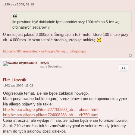
30 paź 2008, 08:18
P
o
s
t
ile powinno być dokładnie tych obrotów przy 100km/h na 5-tce wg.
orginalnych zegarów ?
U mnie jest jakieś 3.000rpm. Śmignąłem też moto, które 100 miało przy
ok. 4.000rpm. Można ustalić średnią, zrobiąc ankietę
http://img107.imageshack.us/my.php?imag ... 025qu6.jpg
sztylu
Cytuj
stary Seveniarz
Re: Licznik
02 wrz 2009, 11:02
P
o
Odgrzebuje temat, ale nie będe zakłądał nowego.
s
Mam porysowane kubki zegaró, rzecz prawie nie do kupienia okazyjnie.
t
Na allegro pojawiły się takie:
http://moto.allegro.pl/item727700500_ob ... akosc.html
http://moto.allegro.pl/item724008288_ob ... cb750.html
Cena straszna, ale wydaje mi się, że ładnie będzie się to prezentowało.
Za ok 270 zł można także zamówić oryginał w salonie Hondy (niestety
mam do tych salonów dość daleko).