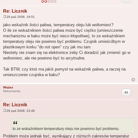
Re: Licznik
29 paź 2008, 19:51
P
o
jako wskaźnik ilości paliwa, temperatury oleju lub woltomierz?
s
O ile ze wskaźnikiem ilości paliwa może być ciężko (umieszczenie
t
mechanizmu w baku może być nieco kłopotliwe), to ze wskaźnikiem
temperatury oleju nie powinno być problemu. Czujnik umieścilbym w
plastikowym korku "do not open" czy jak mu tam.
Niestety nie znam się na elektronice żeby Ci doradzić jak zmienić go w
woltomierz, ale nie powinno być to arcytrudne.
Tak BTW, czy ktoś ma jakiś pomysł na wskaźnik paliwa, a raczej na
umieszczenie czujnika w baku?
Wojtas
Cytuj
Nekromanta
Re: Licznik
29 paź 2008, 23:46
P
o
s
t
to ze wskaźnikiem temperatury oleju nie powinno być problemu.
Problem może jednak być, wynikający z różnych zakresów temperatur