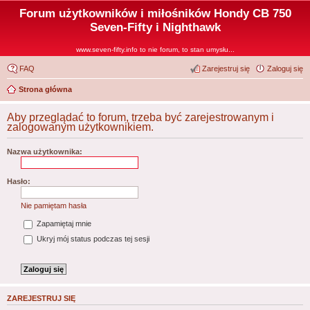
Forum użytkowników i miłośników Hondy CB 750
Seven-Fifty i Nighthawk
www.seven-fifty.info to nie forum, to stan umysłu...
FAQ
Zarejestruj się
Zaloguj się
Strona główna
Aby przeglądać to forum, trzeba być zarejestrowanym i
zalogowanym użytkownikiem.
Nazwa użytkownika:
Hasło:
Nie pamiętam hasła
Zapamiętaj mnie
Ukryj mój status podczas tej sesji
ZAREJESTRUJ SIĘ