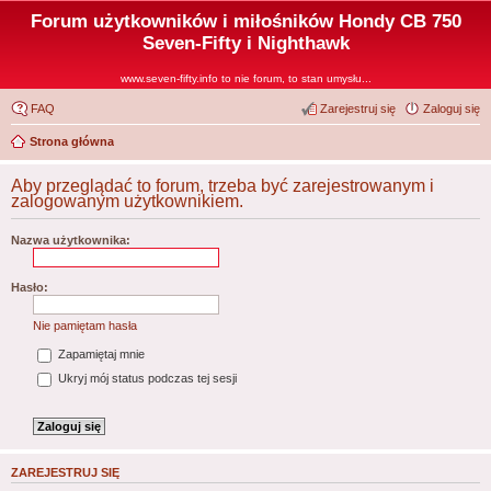
Forum użytkowników i miłośników Hondy CB 750
Seven-Fifty i Nighthawk
www.seven-fifty.info to nie forum, to stan umysłu...
FAQ
Zarejestruj się
Zaloguj się
Strona główna
Aby przeglądać to forum, trzeba być zarejestrowanym i
zalogowanym użytkownikiem.
Nazwa użytkownika:
Hasło:
Nie pamiętam hasła
Zapamiętaj mnie
Ukryj mój status podczas tej sesji
ZAREJESTRUJ SIĘ