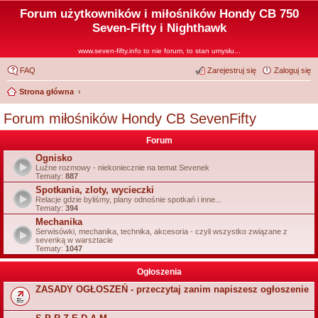
Forum użytkowników i miłośników Hondy CB 750
Seven-Fifty i Nighthawk
www.seven-fifty.info to nie forum, to stan umysłu...
FAQ
Zarejestruj się
Zaloguj się
Strona główna
Forum miłośników Hondy CB SevenFifty
Forum
Ognisko
Luźne rozmowy - niekoniecznie na temat Sevenek
Tematy:
887
Spotkania, zloty, wycieczki
Relacje gdzie byliśmy, plany odnośnie spotkań i inne...
Tematy:
394
Mechanika
Serwisówki, mechanika, technika, akcesoria - czyli wszystko związane z
sevenką w warsztacie
Tematy:
1047
Ogłoszenia
ZASADY OGŁOSZEŃ - przeczytaj zanim napiszesz ogłoszenie