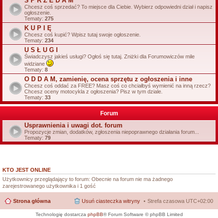
S P R Z E D A M
Chcesz coś sprzedać? To miejsce dla Ciebie. Wybierz odpowiedni dział i napisz
ogłoszenie.
Tematy:
275
K U P I Ę
Chcesz coś kupić? Wpisz tutaj swoje ogłoszenie.
Tematy:
234
U S Ł U G I
Świadczysz jakieś usługi? Ogłoś się tutaj. Zniżki dla Forumowiczów mile
widziane
Tematy:
8
O D D A M, zamienię, ocena sprzętu z ogłoszenia i inne
Chcesz coś oddać za FREE? Masz coś co chciałbyś wymienić na inną rzecz?
Chcesz oceny motocykla z ogłoszenia? Pisz w tym dziale.
Tematy:
33
Forum
Usprawnienia i uwagi dot. forum
Propozycje zmian, dodatków, zgłoszenia niepoprawnego działania forum...
Tematy:
79
KTO JEST ONLINE
Użytkownicy przeglądający to forum: Obecnie na forum nie ma żadnego
zarejestrowanego użytkownika i 1 gość
Strona główna
Usuń ciasteczka witryny
Strefa czasowa
UTC+02:00
Technologię dostarcza
phpBB
® Forum Software © phpBB Limited