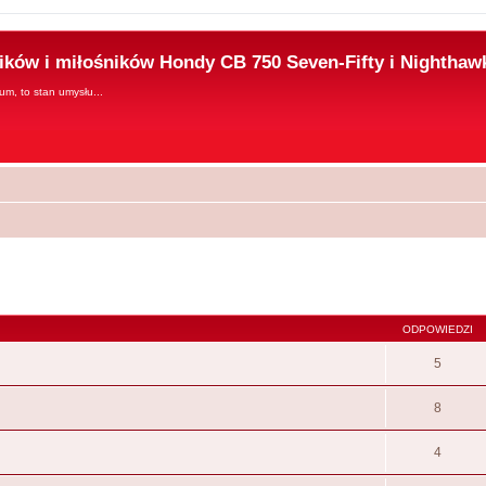
ków i miłośników Hondy CB 750 Seven-Fifty i Nighthaw
rum, to stan umysłu...
ODPOWIEDZI
5
8
4