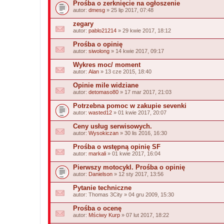
Prośba o zerknięcie na ogłoszenie
autor:
dmesg
» 25 lip 2017, 07:48
zegary
autor:
pablo21214
» 29 kwie 2017, 18:12
Prośba o opinię
autor:
siwolong
» 14 kwie 2017, 09:17
Wykres moc/ moment
autor:
Alan
» 13 cze 2015, 18:40
Opinie mile widziane
autor:
detomaso80
» 17 mar 2017, 21:03
Potrzebna pomoc w zakupie sevenki
autor:
wasted12
» 01 kwie 2017, 20:07
Ceny usług serwisowych.
autor:
Wysokiczan
» 30 lis 2016, 16:30
Prośba o wstępną opinię SF
autor:
markali
» 01 kwie 2017, 16:04
Pierwszy motocykl. Prośba o opinię
autor:
Danielson
» 12 sty 2017, 13:56
Pytanie techniczne
autor:
Thomas 3City
» 04 gru 2009, 15:30
Prośba o ocenę
autor:
Mściwy Kurp
» 07 lut 2017, 18:22