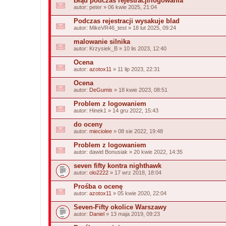
Błąd podczas rejestracji/logowania
autor:
peter
» 06 kwie 2025, 21:04
Podczas rejestracji wysakuje blad
autor:
MikeVR46_test
» 18 lut 2025, 09:24
malowanie silnika
autor:
Krzysiek_B
» 10 lis 2023, 12:40
Ocena
autor:
azotox11
» 11 lip 2023, 22:31
Ocena
autor:
DeGumis
» 18 kwie 2023, 08:51
Problem z logowaniem
autor:
Hinek1
» 14 gru 2022, 15:43
do oceny
autor:
mieciolee
» 08 sie 2022, 19:48
Problem z logowaniem
autor:
dawid Bonusiak
» 20 kwie 2022, 14:35
seven fifty kontra nighthawk
autor:
olo2222
» 17 wrz 2018, 18:04
Prośba o ocenę
autor:
azotox11
» 05 kwie 2020, 22:04
Seven-Fifty okolice Warszawy
autor:
Daniel
» 13 maja 2019, 09:23