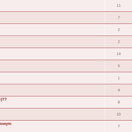
11
7
2
2
14
5
1
4
r)??
8
10
ustowym
7