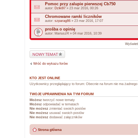
Pomoc przy zalupie pierwszej Cb750
autor:
Dziki97
» 23 mar 2016, 00:26
Chromowane ramki liczników
autor:
szparag86
» 23 mar 2016, 17:07
prośba o opinię
autor:
MariuszR
» 04 mar 2016, 10:39
Wyświetl
NOWY TEMAT
Wróć do wykazu forów
KTO JEST ONLINE
Użytkownicy przeglądający to forum: Obecnie na forum nie ma żadnego
TWOJE UPRAWNIENIA NA TYM FORUM
Możesz
tworzyć nowe tematy
Możesz
odpowiadać w tematach
Nie możesz
zmieniać swoich postów
Nie możesz
usuwać swoich postów
Nie możesz
dodawać załączników
Strona główna