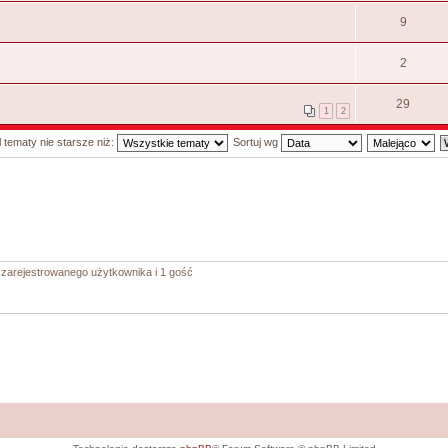
9
2
29
1
2
 tematy nie starsze niż:
Sortuj wg
 zarejestrowanego użytkownika i 1 gość