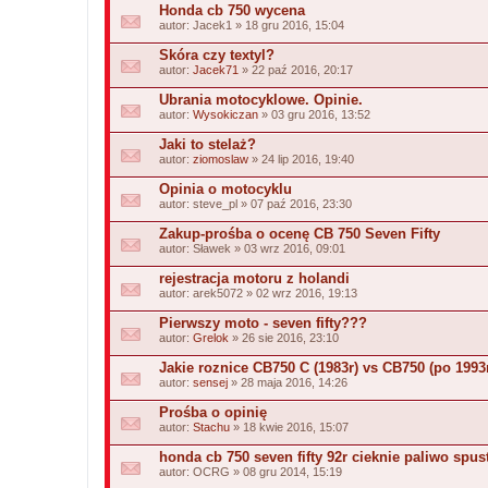
Honda cb 750 wycena
autor:
Jacek1
» 18 gru 2016, 15:04
Skóra czy textyl?
autor:
Jacek71
» 22 paź 2016, 20:17
Ubrania motocyklowe. Opinie.
autor:
Wysokiczan
» 03 gru 2016, 13:52
Jaki to stelaż?
autor:
ziomoslaw
» 24 lip 2016, 19:40
Opinia o motocyklu
autor:
steve_pl
» 07 paź 2016, 23:30
Zakup-prośba o ocenę CB 750 Seven Fifty
autor:
Sławek
» 03 wrz 2016, 09:01
rejestracja motoru z holandi
autor:
arek5072
» 02 wrz 2016, 19:13
Pierwszy moto - seven fifty???
autor:
Grelok
» 26 sie 2016, 23:10
Jakie roznice CB750 C (1983r) vs CB750 (po 1993
autor:
sensej
» 28 maja 2016, 14:26
Prośba o opinię
autor:
Stachu
» 18 kwie 2016, 15:07
honda cb 750 seven fifty 92r cieknie paliwo sp
autor:
OCRG
» 08 gru 2014, 15:19