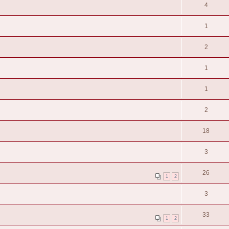
4
1
2
1
1
2
18
3
26
1
2
3
33
1
2