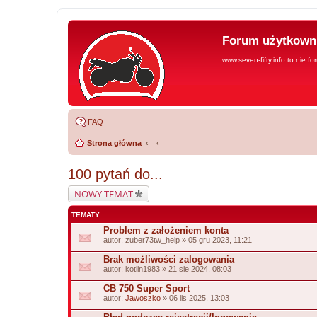
Forum użytkowni
www.seven-fifty.info to nie fo
FAQ
Strona główna
100 pytań do...
NOWY TEMAT
TEMATY
Problem z założeniem konta
autor:
zuber73tw_help
» 05 gru 2023, 11:21
Brak możliwości zalogowania
autor:
kotlin1983
» 21 sie 2024, 08:03
CB 750 Super Sport
autor:
Jawoszko
» 06 lis 2025, 13:03