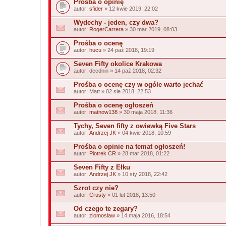
Prośba o opinię
autor:
sfider
» 12 kwie 2019, 22:02
Wydechy - jeden, czy dwa?
autor:
RogerCarrera
» 30 mar 2019, 08:03
Prośba o ocenę
autor:
hucu
» 24 paź 2018, 19:19
Seven Fifty okolice Krakowa
autor:
decdnin
» 14 paź 2018, 02:32
Prośba o ocenę czy w ogóle warto jechać
autor:
Matt
» 02 sie 2018, 22:53
Prośba o ocenę ogłoszeń
autor:
matnow138
» 30 maja 2018, 11:36
Tychy, Seven fifty z owiewką Five Stars
autor:
Andrzej JK
» 04 kwie 2018, 10:59
Prośba o opinie na temat ogłoszeń!
autor:
Piotrek CR
» 28 mar 2018, 01:22
Seven Fifty z Ełku
autor:
Andrzej JK
» 10 sty 2018, 22:42
Szrot czy nie?
autor:
Crusty
» 01 lut 2018, 13:50
Od czego te zegary?
autor:
ziomoslaw
» 14 maja 2016, 18:54