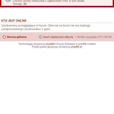
Chcesz oceny motocykla z ogłoszenia? Pisz w tym dziale.
Tematy:
33
KTO JEST ONLINE
Użytkownicy przeglądający to forum: Obecnie na forum nie ma żadnego
zarejestrowanego użytkownika i 1 gość
Strona główna
Usuń ciasteczka witryny
Strefa czasowa
UTC+02:00
Technologię dostarcza
phpBB
® Forum Software © phpBB Limited
Polski pakiet językowy dostarcza
phpBB.pl