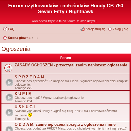
Forum użytkowników i miłośników Hondy CB 750
Seven-Fifty i Nighthawk
www.seven-fifty.info to nie forum, to stan umysłu...
FAQ
Zarejestruj się
Zaloguj się
Strona główna
Ogłoszenia
Forum
ZASADY OGŁOSZEŃ - przeczytaj zanim napiszesz ogłoszenie
S P R Z E D A M
Chcesz coś sprzedać? To miejsce dla Ciebie. Wybierz odpowiedni dział i napisz
ogłoszenie.
Tematy:
275
K U P I Ę
Chcesz coś kupić? Wpisz tutaj swoje ogłoszenie.
Tematy:
234
U S Ł U G I
Świadczysz jakieś usługi? Ogłoś się tutaj. Zniżki dla Forumowiczów mile
widziane
Tematy:
8
O D D A M, zamienię, ocena sprzętu z ogłoszenia i inne
Chcesz coś oddać za FREE? Masz coś co chciałbyś wymienić na inną rzecz?