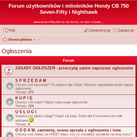
Forum użytkowników i miłośników Hondy CB 750
Seven-Fifty i Nighthawk
www.seven-fifty.info to nie forum, to stan umysłu...
FAQ
Zarejestruj się
Zaloguj się
Strona główna
Ogłoszenia
Forum
ZASADY OGŁOSZEŃ - przeczytaj zanim napiszesz ogłoszenie
S P R Z E D A M
Chcesz coś sprzedać? To miejsce dla Ciebie. Wybierz odpowiedni dział i napisz
ogłoszenie.
Tematy:
275
K U P I Ę
Chcesz coś kupić? Wpisz tutaj swoje ogłoszenie.
Tematy:
234
U S Ł U G I
Świadczysz jakieś usługi? Ogłoś się tutaj. Zniżki dla Forumowiczów mile
widziane
Tematy:
8
O D D A M, zamienię, ocena sprzętu z ogłoszenia i inne
Chcesz coś oddać za FREE? Masz coś co chciałbyś wymienić na inną rzecz?