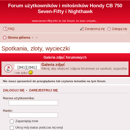
Forum użytkowników i miłośników Hondy CB 750
Seven-Fifty i Nighthawk
www.seven-fifty.info to nie forum, to stan umysłu...
FAQ
Zarejestruj się
Zaloguj się
Strona główna
Spotkania, zloty, wycieczki
Galeria zdjęć forumowych
Galeria zdjęć
Kliknij, aby obejrzeć zdjęcia forumowe ze spotkań, wyjazdów
i nie tylko
Nie masz uprawnień do przeglądania lub czytania tematów na tym forum.
ZALOGUJ SIĘ
•
ZAREJESTRUJ SIĘ
Nazwa użytkownika:
Hasło:
Zapamiętaj mnie
Ukryj mój status podczas tej sesji