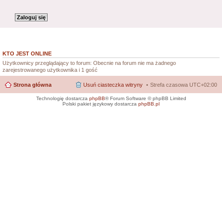
KTO JEST ONLINE
Użytkownicy przeglądający to forum: Obecnie na forum nie ma żadnego
zarejestrowanego użytkownika i 1 gość
Strona główna
Usuń ciasteczka witryny
Strefa czasowa
UTC+02:00
Technologię dostarcza
phpBB
® Forum Software © phpBB Limited
Polski pakiet językowy dostarcza
phpBB.pl