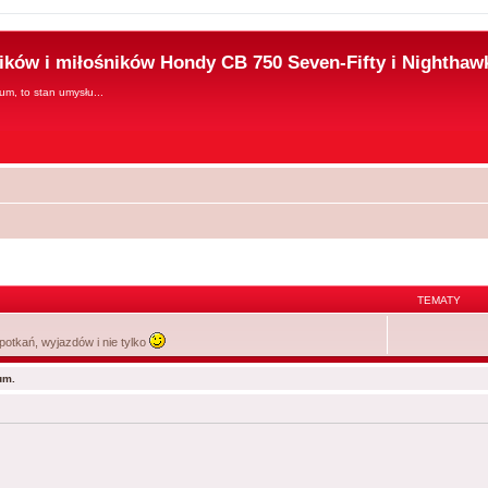
ków i miłośników Hondy CB 750 Seven-Fifty i Nighthaw
rum, to stan umysłu...
TEMATY
spotkań, wyjazdów i nie tylko
um.