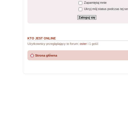
Zapamiętaj mnie
Ukryj mój status podczas tej ses
KTO JEST ONLINE
Użytkownicy przeglądający to forum:
oster
i 1 gość
Strona główna