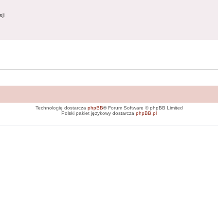
ji
Technologię dostarcza
phpBB
® Forum Software © phpBB Limited
Polski pakiet językowy dostarcza
phpBB.pl