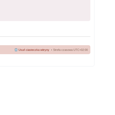
Usuń ciasteczka witryny
Strefa czasowa
UTC+02:00