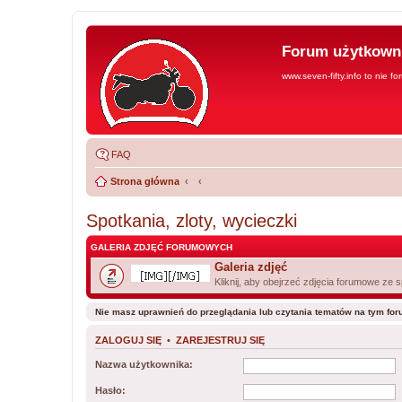
Forum użytkowni
www.seven-fifty.info to nie fo
FAQ
Strona główna
Spotkania, zloty, wycieczki
GALERIA ZDJĘĆ FORUMOWYCH
Galeria zdjęć
Kliknij, aby obejrzeć zdjęcia forumowe ze 
Nie masz uprawnień do przeglądania lub czytania tematów na tym for
ZALOGUJ SIĘ
•
ZAREJESTRUJ SIĘ
Nazwa użytkownika:
Hasło: