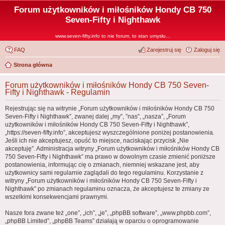
Forum użytkowników i miłośników Hondy CB 750
Seven-Fifty i Nighthawk
www.seven-fifty.info to nie forum, to stan umysłu...
FAQ
Zarejestruj się
Zaloguj się
Strona główna
Forum użytkowników i miłośników Hondy CB 750 Seven-
Fifty i Nighthawk - Regulamin
Rejestrując się na witrynie „Forum użytkowników i miłośników Hondy CB 750
Seven-Fifty i Nighthawk”, zwanej dalej „my”, ”nas”, „nasza”, „Forum
użytkowników i miłośników Hondy CB 750 Seven-Fifty i Nighthawk”,
„https://seven-fifty.info”, akceptujesz wyszczególnione poniżej postanowienia.
Jeśli ich nie akceptujesz, opuść to miejsce, naciskając przycisk „Nie
akceptuję”. Administracja witryny „Forum użytkowników i miłośników Hondy CB
750 Seven-Fifty i Nighthawk” ma prawo w dowolnym czasie zmienić poniższe
postanowienia, informując cię o zmianach, niemniej wskazane jest, aby
użytkownicy sami regularnie zaglądali do tego regulaminu. Korzystanie z
witryny „Forum użytkowników i miłośników Hondy CB 750 Seven-Fifty i
Nighthawk” po zmianach regulaminu oznacza, że akceptujesz te zmiany ze
wszelkimi konsekwencjami prawnymi.
Nasze fora zwane też „one”, „ich”, „je”, „phpBB software”, „www.phpbb.com”,
„phpBB Limited”, „phpBB Teams” działają w oparciu o oprogramowanie