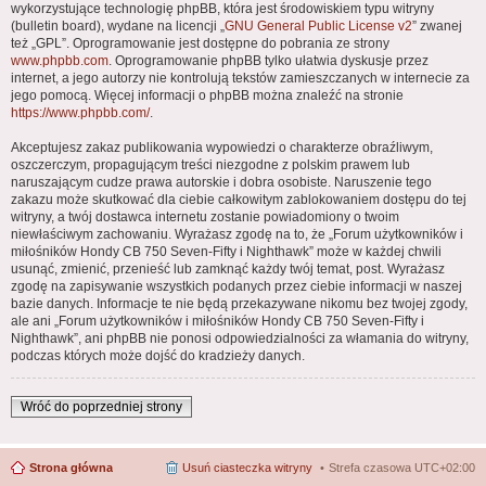
wykorzystujące technologię phpBB, która jest środowiskiem typu witryny
(bulletin board), wydane na licencji „
GNU General Public License v2
” zwanej
też „GPL”. Oprogramowanie jest dostępne do pobrania ze strony
www.phpbb.com
. Oprogramowanie phpBB tylko ułatwia dyskusje przez
internet, a jego autorzy nie kontrolują tekstów zamieszczanych w internecie za
jego pomocą. Więcej informacji o phpBB można znaleźć na stronie
https://www.phpbb.com/
.
Akceptujesz zakaz publikowania wypowiedzi o charakterze obraźliwym,
oszczerczym, propagującym treści niezgodne z polskim prawem lub
naruszającym cudze prawa autorskie i dobra osobiste. Naruszenie tego
zakazu może skutkować dla ciebie całkowitym zablokowaniem dostępu do tej
witryny, a twój dostawca internetu zostanie powiadomiony o twoim
niewłaściwym zachowaniu. Wyrażasz zgodę na to, że „Forum użytkowników i
miłośników Hondy CB 750 Seven-Fifty i Nighthawk” może w każdej chwili
usunąć, zmienić, przenieść lub zamknąć każdy twój temat, post. Wyrażasz
zgodę na zapisywanie wszystkich podanych przez ciebie informacji w naszej
bazie danych. Informacje te nie będą przekazywane nikomu bez twojej zgody,
ale ani „Forum użytkowników i miłośników Hondy CB 750 Seven-Fifty i
Nighthawk”, ani phpBB nie ponosi odpowiedzialności za włamania do witryny,
podczas których może dojść do kradzieży danych.
Wróć do poprzedniej strony
Strona główna
Usuń ciasteczka witryny
Strefa czasowa
UTC+02:00