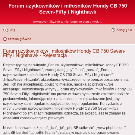
Forum użytkowników i miłośników Hondy CB 750
Seven-Fifty i Nighthawk
www.seven-fifty.info to nie forum, to stan umysłu...
FAQ
Zaloguj się
Strona główna
Forum użytkowników i miłośników Hondy CB 750 Seven-
Fifty i Nighthawk - Rejestracja
Rejestrując się na witrynie „Forum użytkowników i miłośników Hondy CB 750
Seven-Fifty i Nighthawk”, zwanej dalej „my”, ”nas”, „nasza”, „Forum
użytkowników i miłośników Hondy CB 750 Seven-Fifty i Nighthawk”,
„https://seven-fifty.info”, akceptujesz wyszczególnione poniżej postanowienia.
Jeśli ich nie akceptujesz, opuść to miejsce, naciskając przycisk „Nie
akceptuję”. Administracja witryny „Forum użytkowników i miłośników Hondy CB
750 Seven-Fifty i Nighthawk” ma prawo w dowolnym czasie zmienić poniższe
postanowienia, informując cię o zmianach, niemniej wskazane jest, aby
użytkownicy sami regularnie zaglądali do tego regulaminu. Korzystanie z
witryny „Forum użytkowników i miłośników Hondy CB 750 Seven-Fifty i
Nighthawk” po zmianach regulaminu oznacza, że akceptujesz te zmiany ze
wszelkimi konsekwencjami prawnymi.
Nasze fora zwane też „one”, „ich”, „je”, „phpBB software”, „www.phpbb.com”,
„phpBB Limited”, „phpBB Teams” działają w oparciu o oprogramowanie