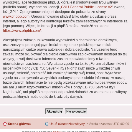
wykorzystujące technologię phpBB, która jest środowiskiem typu witryny
(bulletin board), wydane na licencji „
GNU General Public License v2
” zwanej
też „GPL”. Oprogramowanie jest dostępne do pobrania ze strony
www.phpbb.com
. Oprogramowanie phpBB tylko ułatwia dyskusje przez
internet, a jego autorzy nie kontrolują tekstów zamieszczanych w internecie za
jego pomocą. Więcej informacji o phpBB można znaleźć na stronie
https://www.phpbb.com/
.
Akceptujesz zakaz publikowania wypowiedzi o charakterze obraźliwym,
oszczerczym, propagującym treści niezgodne z polskim prawem lub
naruszającym cudze prawa autorskie i dobra osobiste. Naruszenie tego
zakazu może skutkować dla ciebie całkowitym zablokowaniem dostępu do tej
witryny, a twój dostawca internetu zostanie powiadomiony o twoim
niewłaściwym zachowaniu. Wyrażasz zgodę na to, że „Forum użytkowników i
miłośników Hondy CB 750 Seven-Fifty i Nighthawk” może w każdej chwili
usunąć, zmienić, przenieść lub zamknąć każdy twój temat, post. Wyrażasz
zgodę na zapisywanie wszystkich podanych przez ciebie informacji w naszej
bazie danych. Informacje te nie będą przekazywane nikomu bez twojej zgody,
ale ani „Forum użytkowników i miłośników Hondy CB 750 Seven-Fifty i
Nighthawk”, ani phpBB nie ponosi odpowiedzialności za włamania do witryny,
podczas których może dojść do kradzieży danych.
Strona główna
Usuń ciasteczka witryny
Strefa czasowa
UTC+02:00
Technologię dostarcza
phpBB
® Forum Software © phpBB Limited