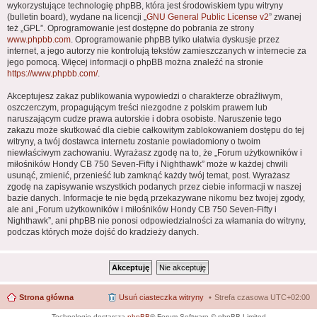
wykorzystujące technologię phpBB, która jest środowiskiem typu witryny
(bulletin board), wydane na licencji „
GNU General Public License v2
” zwanej
też „GPL”. Oprogramowanie jest dostępne do pobrania ze strony
www.phpbb.com
. Oprogramowanie phpBB tylko ułatwia dyskusje przez
internet, a jego autorzy nie kontrolują tekstów zamieszczanych w internecie za
jego pomocą. Więcej informacji o phpBB można znaleźć na stronie
https://www.phpbb.com/
.
Akceptujesz zakaz publikowania wypowiedzi o charakterze obraźliwym,
oszczerczym, propagującym treści niezgodne z polskim prawem lub
naruszającym cudze prawa autorskie i dobra osobiste. Naruszenie tego
zakazu może skutkować dla ciebie całkowitym zablokowaniem dostępu do tej
witryny, a twój dostawca internetu zostanie powiadomiony o twoim
niewłaściwym zachowaniu. Wyrażasz zgodę na to, że „Forum użytkowników i
miłośników Hondy CB 750 Seven-Fifty i Nighthawk” może w każdej chwili
usunąć, zmienić, przenieść lub zamknąć każdy twój temat, post. Wyrażasz
zgodę na zapisywanie wszystkich podanych przez ciebie informacji w naszej
bazie danych. Informacje te nie będą przekazywane nikomu bez twojej zgody,
ale ani „Forum użytkowników i miłośników Hondy CB 750 Seven-Fifty i
Nighthawk”, ani phpBB nie ponosi odpowiedzialności za włamania do witryny,
podczas których może dojść do kradzieży danych.
Strona główna
Usuń ciasteczka witryny
Strefa czasowa
UTC+02:00
Technologię dostarcza
phpBB
® Forum Software © phpBB Limited