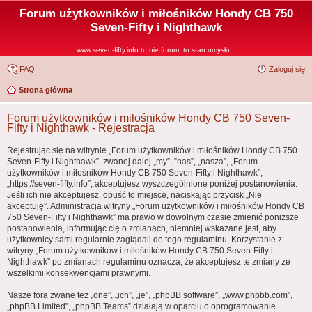
Forum użytkowników i miłośników Hondy CB 750
Seven-Fifty i Nighthawk
www.seven-fifty.info to nie forum, to stan umysłu...
FAQ
Zaloguj się
Strona główna
Forum użytkowników i miłośników Hondy CB 750 Seven-
Fifty i Nighthawk - Rejestracja
Rejestrując się na witrynie „Forum użytkowników i miłośników Hondy CB 750
Seven-Fifty i Nighthawk”, zwanej dalej „my”, ”nas”, „nasza”, „Forum
użytkowników i miłośników Hondy CB 750 Seven-Fifty i Nighthawk”,
„https://seven-fifty.info”, akceptujesz wyszczególnione poniżej postanowienia.
Jeśli ich nie akceptujesz, opuść to miejsce, naciskając przycisk „Nie
akceptuję”. Administracja witryny „Forum użytkowników i miłośników Hondy CB
750 Seven-Fifty i Nighthawk” ma prawo w dowolnym czasie zmienić poniższe
postanowienia, informując cię o zmianach, niemniej wskazane jest, aby
użytkownicy sami regularnie zaglądali do tego regulaminu. Korzystanie z
witryny „Forum użytkowników i miłośników Hondy CB 750 Seven-Fifty i
Nighthawk” po zmianach regulaminu oznacza, że akceptujesz te zmiany ze
wszelkimi konsekwencjami prawnymi.
Nasze fora zwane też „one”, „ich”, „je”, „phpBB software”, „www.phpbb.com”,
„phpBB Limited”, „phpBB Teams” działają w oparciu o oprogramowanie