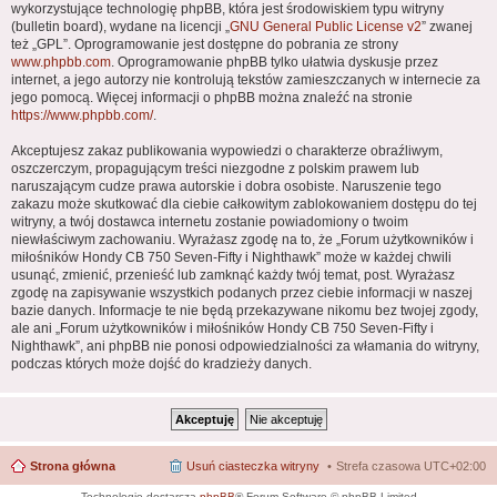
wykorzystujące technologię phpBB, która jest środowiskiem typu witryny
(bulletin board), wydane na licencji „
GNU General Public License v2
” zwanej
też „GPL”. Oprogramowanie jest dostępne do pobrania ze strony
www.phpbb.com
. Oprogramowanie phpBB tylko ułatwia dyskusje przez
internet, a jego autorzy nie kontrolują tekstów zamieszczanych w internecie za
jego pomocą. Więcej informacji o phpBB można znaleźć na stronie
https://www.phpbb.com/
.
Akceptujesz zakaz publikowania wypowiedzi o charakterze obraźliwym,
oszczerczym, propagującym treści niezgodne z polskim prawem lub
naruszającym cudze prawa autorskie i dobra osobiste. Naruszenie tego
zakazu może skutkować dla ciebie całkowitym zablokowaniem dostępu do tej
witryny, a twój dostawca internetu zostanie powiadomiony o twoim
niewłaściwym zachowaniu. Wyrażasz zgodę na to, że „Forum użytkowników i
miłośników Hondy CB 750 Seven-Fifty i Nighthawk” może w każdej chwili
usunąć, zmienić, przenieść lub zamknąć każdy twój temat, post. Wyrażasz
zgodę na zapisywanie wszystkich podanych przez ciebie informacji w naszej
bazie danych. Informacje te nie będą przekazywane nikomu bez twojej zgody,
ale ani „Forum użytkowników i miłośników Hondy CB 750 Seven-Fifty i
Nighthawk”, ani phpBB nie ponosi odpowiedzialności za włamania do witryny,
podczas których może dojść do kradzieży danych.
Strona główna
Usuń ciasteczka witryny
Strefa czasowa
UTC+02:00
Technologię dostarcza
phpBB
® Forum Software © phpBB Limited