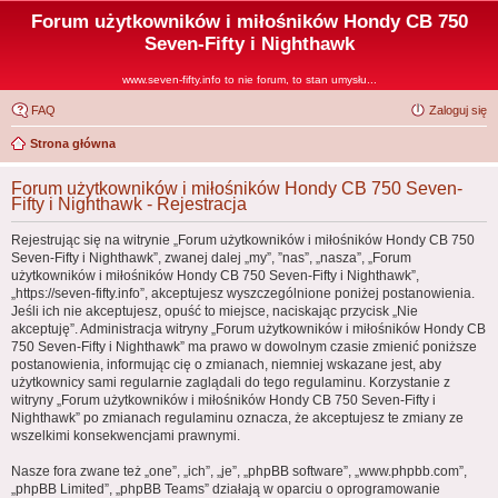
Forum użytkowników i miłośników Hondy CB 750
Seven-Fifty i Nighthawk
www.seven-fifty.info to nie forum, to stan umysłu...
FAQ
Zaloguj się
Strona główna
Forum użytkowników i miłośników Hondy CB 750 Seven-
Fifty i Nighthawk - Rejestracja
Rejestrując się na witrynie „Forum użytkowników i miłośników Hondy CB 750
Seven-Fifty i Nighthawk”, zwanej dalej „my”, ”nas”, „nasza”, „Forum
użytkowników i miłośników Hondy CB 750 Seven-Fifty i Nighthawk”,
„https://seven-fifty.info”, akceptujesz wyszczególnione poniżej postanowienia.
Jeśli ich nie akceptujesz, opuść to miejsce, naciskając przycisk „Nie
akceptuję”. Administracja witryny „Forum użytkowników i miłośników Hondy CB
750 Seven-Fifty i Nighthawk” ma prawo w dowolnym czasie zmienić poniższe
postanowienia, informując cię o zmianach, niemniej wskazane jest, aby
użytkownicy sami regularnie zaglądali do tego regulaminu. Korzystanie z
witryny „Forum użytkowników i miłośników Hondy CB 750 Seven-Fifty i
Nighthawk” po zmianach regulaminu oznacza, że akceptujesz te zmiany ze
wszelkimi konsekwencjami prawnymi.
Nasze fora zwane też „one”, „ich”, „je”, „phpBB software”, „www.phpbb.com”,
„phpBB Limited”, „phpBB Teams” działają w oparciu o oprogramowanie