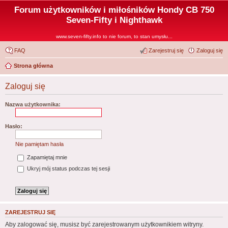
Forum użytkowników i miłośników Hondy CB 750
Seven-Fifty i Nighthawk
www.seven-fifty.info to nie forum, to stan umysłu...
FAQ
Zarejestruj się
Zaloguj się
Strona główna
Zaloguj się
Nazwa użytkownika:
Hasło:
Nie pamiętam hasła
Zapamiętaj mnie
Ukryj mój status podczas tej sesji
ZAREJESTRUJ SIĘ
Aby zalogować się, musisz być zarejestrowanym użytkownikiem witryny.