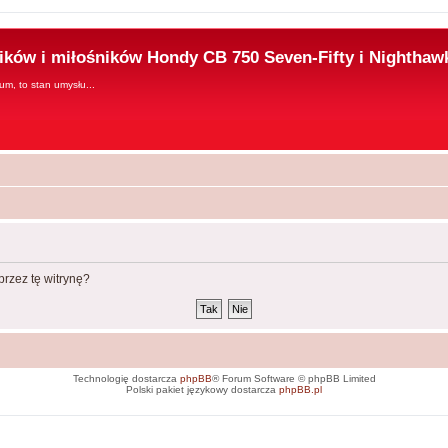
ków i miłośników Hondy CB 750 Seven-Fifty i Nighthaw
rum, to stan umysłu...
rzez tę witrynę?
Technologię dostarcza
phpBB
® Forum Software © phpBB Limited
Polski pakiet językowy dostarcza
phpBB.pl