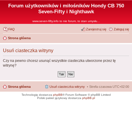
Forum użytkowników i miłośników Hondy CB 750
Seven-Fifty i Nighthawk
www.seven-fifty.info to nie forum, to stan umysłu...
FAQ
Zarejestruj się
Zaloguj się
Strona główna
Usuń ciasteczka witryny
Czy na pewno chcesz usunąć wszystkie ciasteczka utworzone przez tę
witrynę?
Strona główna
Usuń ciasteczka witryny
Strefa czasowa
UTC+02:00
Technologię dostarcza
phpBB
® Forum Software © phpBB Limited
Polski pakiet językowy dostarcza
phpBB.pl