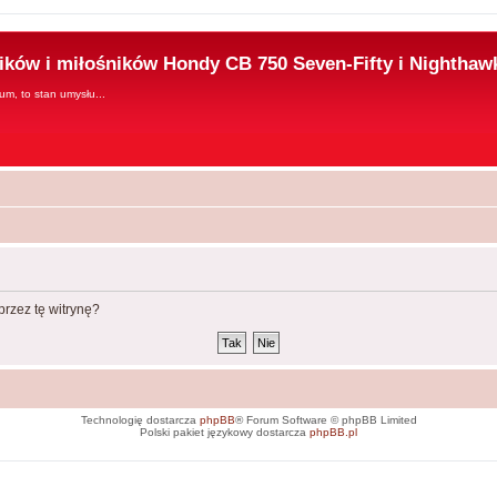
ków i miłośników Hondy CB 750 Seven-Fifty i Nighthaw
rum, to stan umysłu...
rzez tę witrynę?
Technologię dostarcza
phpBB
® Forum Software © phpBB Limited
Polski pakiet językowy dostarcza
phpBB.pl