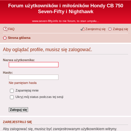
Forum użytkowników i miłośników Hondy CB 750
Seven-Fifty i Nighthawk
www.seven-fifty.info to nie forum, to stan umysłu...
FAQ
Zarejestruj się
Zaloguj się
Strona główna
Aby oglądać profile, musisz się zalogować.
Nazwa użytkownika:
Hasło:
Nie pamiętam hasła
Zapamiętaj mnie
Ukryj mój status podczas tej sesji
ZAREJESTRUJ SIĘ
Aby zalogować się, musisz być zarejestrowanym użytkownikiem witryny.