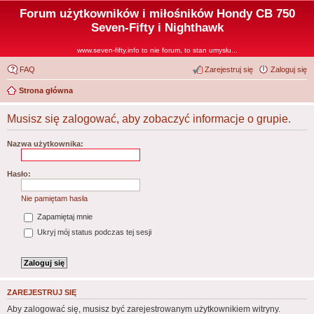
Forum użytkowników i miłośników Hondy CB 750
Seven-Fifty i Nighthawk
www.seven-fifty.info to nie forum, to stan umysłu...
FAQ
Zarejestruj się
Zaloguj się
Strona główna
Musisz się zalogować, aby zobaczyć informacje o grupie.
Nazwa użytkownika:
Hasło:
Nie pamiętam hasła
Zapamiętaj mnie
Ukryj mój status podczas tej sesji
ZAREJESTRUJ SIĘ
Aby zalogować się, musisz być zarejestrowanym użytkownikiem witryny.