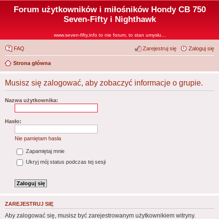
Forum użytkowników i miłośników Hondy CB 750
Seven-Fifty i Nighthawk
www.seven-fifty.info to nie forum, to stan umysłu...
FAQ
Zarejestruj się
Zaloguj się
Strona główna
Musisz się zalogować, aby zobaczyć informacje o grupie.
Nazwa użytkownika:
Hasło:
Nie pamiętam hasła
Zapamiętaj mnie
Ukryj mój status podczas tej sesji
ZAREJESTRUJ SIĘ
Aby zalogować się, musisz być zarejestrowanym użytkownikiem witryny.