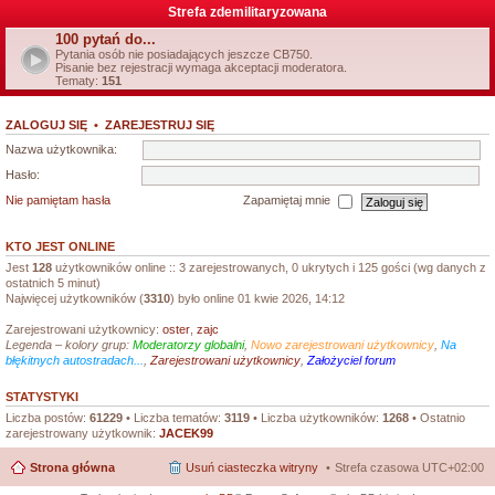
Strefa zdemilitaryzowana
100 pytań do...
Pytania osób nie posiadających jeszcze CB750.
Pisanie bez rejestracji wymaga akceptacji moderatora.
Tematy:
151
ZALOGUJ SIĘ
•
ZAREJESTRUJ SIĘ
Nazwa użytkownika:
Hasło:
Nie pamiętam hasła
Zapamiętaj mnie
KTO JEST ONLINE
Jest
128
użytkowników online :: 3 zarejestrowanych, 0 ukrytych i 125 gości (wg danych z
ostatnich 5 minut)
Najwięcej użytkowników (
3310
) było online 01 kwie 2026, 14:12
Zarejestrowani użytkownicy:
oster
,
zajc
Legenda – kolory grup:
Moderatorzy globalni
,
Nowo zarejestrowani użytkownicy
,
Na
błękitnych autostradach...
,
Zarejestrowani użytkownicy
,
Założyciel forum
STATYSTYKI
Liczba postów:
61229
• Liczba tematów:
3119
• Liczba użytkowników:
1268
• Ostatnio
zarejestrowany użytkownik:
JACEK99
Strona główna
Usuń ciasteczka witryny
Strefa czasowa
UTC+02:00