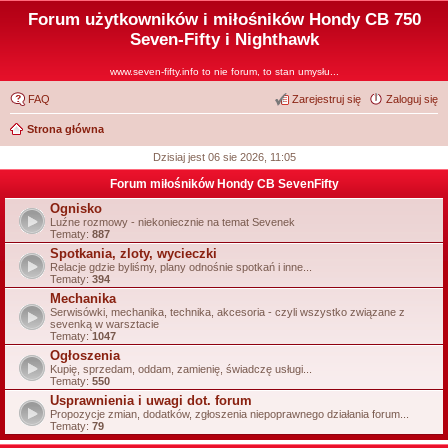
Forum użytkowników i miłośników Hondy CB 750
Seven-Fifty i Nighthawk
www.seven-fifty.info to nie forum, to stan umysłu...
FAQ
Zarejestruj się
Zaloguj się
Strona główna
Dzisiaj jest 06 sie 2026, 11:05
Forum miłośników Hondy CB SevenFifty
Ognisko
Luźne rozmowy - niekoniecznie na temat Sevenek
Tematy:
887
Spotkania, zloty, wycieczki
Relacje gdzie byliśmy, plany odnośnie spotkań i inne...
Tematy:
394
Mechanika
Serwisówki, mechanika, technika, akcesoria - czyli wszystko związane z
sevenką w warsztacie
Tematy:
1047
Ogłoszenia
Kupię, sprzedam, oddam, zamienię, świadczę usługi...
Tematy:
550
Usprawnienia i uwagi dot. forum
Propozycje zmian, dodatków, zgłoszenia niepoprawnego działania forum...
Tematy:
79