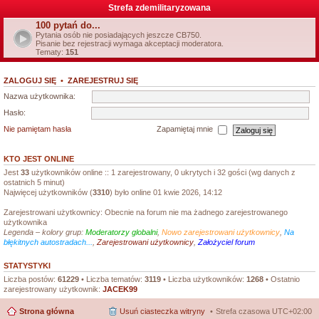
Strefa zdemilitaryzowana
100 pytań do...
Pytania osób nie posiadających jeszcze CB750.
Pisanie bez rejestracji wymaga akceptacji moderatora.
Tematy:
151
ZALOGUJ SIĘ
•
ZAREJESTRUJ SIĘ
Nazwa użytkownika:
Hasło:
Nie pamiętam hasła
Zapamiętaj mnie
KTO JEST ONLINE
Jest
33
użytkowników online :: 1 zarejestrowany, 0 ukrytych i 32 gości (wg danych z
ostatnich 5 minut)
Najwięcej użytkowników (
3310
) było online 01 kwie 2026, 14:12
Zarejestrowani użytkownicy: Obecnie na forum nie ma żadnego zarejestrowanego
użytkownika
Legenda – kolory grup:
Moderatorzy globalni
,
Nowo zarejestrowani użytkownicy
,
Na
błękitnych autostradach...
,
Zarejestrowani użytkownicy
,
Założyciel forum
STATYSTYKI
Liczba postów:
61229
• Liczba tematów:
3119
• Liczba użytkowników:
1268
• Ostatnio
zarejestrowany użytkownik:
JACEK99
Strona główna
Usuń ciasteczka witryny
Strefa czasowa
UTC+02:00