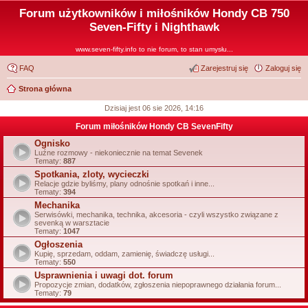
Forum użytkowników i miłośników Hondy CB 750
Seven-Fifty i Nighthawk
www.seven-fifty.info to nie forum, to stan umysłu...
FAQ
Zarejestruj się
Zaloguj się
Strona główna
Dzisiaj jest 06 sie 2026, 14:16
Forum miłośników Hondy CB SevenFifty
Ognisko
Luźne rozmowy - niekoniecznie na temat Sevenek
Tematy:
887
Spotkania, zloty, wycieczki
Relacje gdzie byliśmy, plany odnośnie spotkań i inne...
Tematy:
394
Mechanika
Serwisówki, mechanika, technika, akcesoria - czyli wszystko związane z
sevenką w warsztacie
Tematy:
1047
Ogłoszenia
Kupię, sprzedam, oddam, zamienię, świadczę usługi...
Tematy:
550
Usprawnienia i uwagi dot. forum
Propozycje zmian, dodatków, zgłoszenia niepoprawnego działania forum...
Tematy:
79