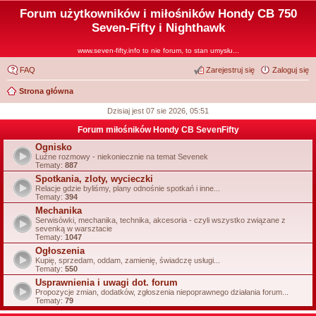
Forum użytkowników i miłośników Hondy CB 750
Seven-Fifty i Nighthawk
www.seven-fifty.info to nie forum, to stan umysłu...
FAQ
Zarejestruj się
Zaloguj się
Strona główna
Dzisiaj jest 07 sie 2026, 05:51
Forum miłośników Hondy CB SevenFifty
Ognisko
Luźne rozmowy - niekoniecznie na temat Sevenek
Tematy:
887
Spotkania, zloty, wycieczki
Relacje gdzie byliśmy, plany odnośnie spotkań i inne...
Tematy:
394
Mechanika
Serwisówki, mechanika, technika, akcesoria - czyli wszystko związane z
sevenką w warsztacie
Tematy:
1047
Ogłoszenia
Kupię, sprzedam, oddam, zamienię, świadczę usługi...
Tematy:
550
Usprawnienia i uwagi dot. forum
Propozycje zmian, dodatków, zgłoszenia niepoprawnego działania forum...
Tematy:
79