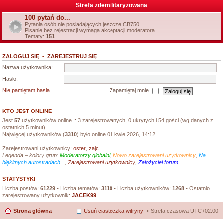
Strefa zdemilitaryzowana
100 pytań do...
Pytania osób nie posiadających jeszcze CB750.
Pisanie bez rejestracji wymaga akceptacji moderatora.
Tematy:
151
ZALOGUJ SIĘ
•
ZAREJESTRUJ SIĘ
Nazwa użytkownika:
Hasło:
Nie pamiętam hasła
Zapamiętaj mnie
KTO JEST ONLINE
Jest
57
użytkowników online :: 3 zarejestrowanych, 0 ukrytych i 54 gości (wg danych z
ostatnich 5 minut)
Najwięcej użytkowników (
3310
) było online 01 kwie 2026, 14:12
Zarejestrowani użytkownicy:
oster
,
zajc
Legenda – kolory grup:
Moderatorzy globalni
,
Nowo zarejestrowani użytkownicy
,
Na
błękitnych autostradach...
,
Zarejestrowani użytkownicy
,
Założyciel forum
STATYSTYKI
Liczba postów:
61229
• Liczba tematów:
3119
• Liczba użytkowników:
1268
• Ostatnio
zarejestrowany użytkownik:
JACEK99
Strona główna
Usuń ciasteczka witryny
Strefa czasowa
UTC+02:00