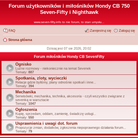
Forum użytkowników i miłośników Hondy CB 750
Seven-Fifty i Nighthawk
www.seven-fifty.info to nie forum, to stan umysłu...
FAQ
Zarejestruj się
Zaloguj się
Strona główna
Dzisiaj jest 07 sie 2026, 20:02
Forum miłośników Hondy CB SevenFifty
Ognisko
Luźne rozmowy - niekoniecznie na temat Sevenek
Tematy:
887
Spotkania, zloty, wycieczki
Relacje gdzie byliśmy, plany odnośnie spotkań i inne...
Tematy:
394
Mechanika
Serwisówki, mechanika, technika, akcesoria - czyli wszystko związane z
sevenką w warsztacie
Tematy:
1047
Ogłoszenia
Kupię, sprzedam, oddam, zamienię, świadczę usługi...
Tematy:
550
Usprawnienia i uwagi dot. forum
Propozycje zmian, dodatków, zgłoszenia niepoprawnego działania forum...
Tematy:
79