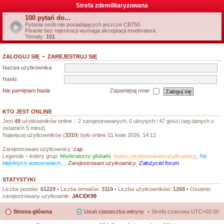
Strefa zdemilitaryzowana
100 pytań do...
Pytania osób nie posiadających jeszcze CB750.
Pisanie bez rejestracji wymaga akceptacji moderatora.
Tematy:
151
ZALOGUJ SIĘ
•
ZAREJESTRUJ SIĘ
Nazwa użytkownika:
Hasło:
Nie pamiętam hasła
Zapamiętaj mnie
KTO JEST ONLINE
Jest
49
użytkowników online :: 2 zarejestrowanych, 0 ukrytych i 47 gości (wg danych z
ostatnich 5 minut)
Najwięcej użytkowników (
3310
) było online 01 kwie 2026, 14:12
Zarejestrowani użytkownicy:
zajc
Legenda – kolory grup:
Moderatorzy globalni
,
Nowo zarejestrowani użytkownicy
,
Na
błękitnych autostradach...
,
Zarejestrowani użytkownicy
,
Założyciel forum
STATYSTYKI
Liczba postów:
61229
• Liczba tematów:
3119
• Liczba użytkowników:
1268
• Ostatnio
zarejestrowany użytkownik:
JACEK99
Strona główna
Usuń ciasteczka witryny
Strefa czasowa
UTC+02:00