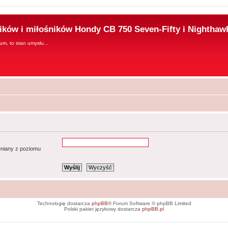
ków i miłośników Hondy CB 750 Seven-Fifty i Nighthaw
rum, to stan umysłu...
ieniany z poziomu
Technologię dostarcza
phpBB
® Forum Software © phpBB Limited
Polski pakiet językowy dostarcza
phpBB.pl