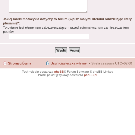
Jakiej marki motocykla dotyczy to forum (wpisz małymi literami oddzielając litery
plusami)?:
To pytanie jest elementem zabezpieczającym przed automatycznym zamieszczaniem
postów.
Strona główna
Usuń ciasteczka witryny
Strefa czasowa
UTC+02:00
Technologię dostarcza
phpBB
® Forum Software © phpBB Limited
Polski pakiet językowy dostarcza
phpBB.pl