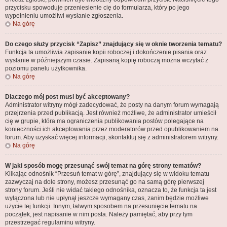
przycisku spowoduje przeniesienie cię do formularza, który po jego
wypełnieniu umożliwi wysłanie zgłoszenia.
Na górę
Do czego służy przycisk “Zapisz” znajdujący się w oknie tworzenia tematu?
Funkcja ta umożliwia zapisanie kopii roboczej i dokończenie pisania oraz
wysłanie w późniejszym czasie. Zapisaną kopię roboczą można wczytać z
poziomu panelu użytkownika.
Na górę
Dlaczego mój post musi być akceptowany?
Administrator witryny mógł zadecydować, że posty na danym forum wymagają
przejrzenia przed publikacją. Jest również możliwe, że administrator umieścił
cię w grupie, która ma ograniczenia publikowania postów polegające na
konieczności ich akceptowania przez moderatorów przed opublikowaniem na
forum. Aby uzyskać więcej informacji, skontaktuj się z administratorem witryny.
Na górę
W jaki sposób mogę przesunąć swój temat na górę strony tematów?
Klikając odnośnik “Przesuń temat w górę”, znajdujący się w widoku tematu
zazwyczaj na dole strony, możesz przesunąć go na samą górę pierwszej
strony forum. Jeśli nie widać takiego odnośnika, oznacza to, że funkcja ta jest
wyłączona lub nie upłynął jeszcze wymagany czas, zanim będzie możliwe
użycie tej funkcji. Innym, łatwym sposobem na przesunięcie tematu na
początek, jest napisanie w nim posta. Należy pamiętać, aby przy tym
przestrzegać regulaminu witryny.