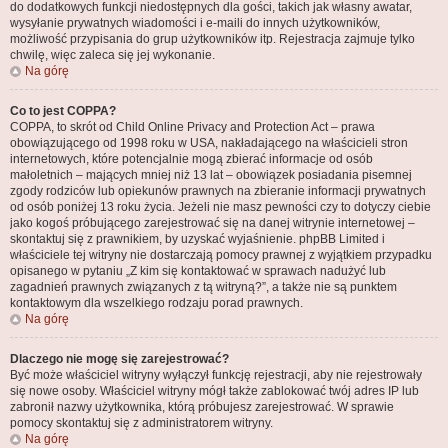
do dodatkowych funkcji niedostępnych dla gości, takich jak własny awatar,
wysyłanie prywatnych wiadomości i e-maili do innych użytkowników,
możliwość przypisania do grup użytkowników itp. Rejestracja zajmuje tylko
chwilę, więc zaleca się jej wykonanie.
Na górę
Co to jest COPPA?
COPPA, to skrót od Child Online Privacy and Protection Act – prawa
obowiązującego od 1998 roku w USA, nakładającego na właścicieli stron
internetowych, które potencjalnie mogą zbierać informacje od osób
małoletnich – mających mniej niż 13 lat – obowiązek posiadania pisemnej
zgody rodziców lub opiekunów prawnych na zbieranie informacji prywatnych
od osób poniżej 13 roku życia. Jeżeli nie masz pewności czy to dotyczy ciebie
jako kogoś próbującego zarejestrować się na danej witrynie internetowej –
skontaktuj się z prawnikiem, by uzyskać wyjaśnienie. phpBB Limited i
właściciele tej witryny nie dostarczają pomocy prawnej z wyjątkiem przypadku
opisanego w pytaniu „Z kim się kontaktować w sprawach nadużyć lub
zagadnień prawnych związanych z tą witryną?”, a także nie są punktem
kontaktowym dla wszelkiego rodzaju porad prawnych.
Na górę
Dlaczego nie mogę się zarejestrować?
Być może właściciel witryny wyłączył funkcję rejestracji, aby nie rejestrowały
się nowe osoby. Właściciel witryny mógł także zablokować twój adres IP lub
zabronił nazwy użytkownika, którą próbujesz zarejestrować. W sprawie
pomocy skontaktuj się z administratorem witryny.
Na górę