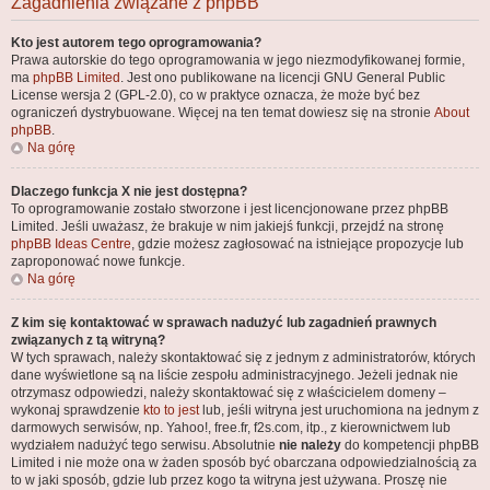
Zagadnienia związane z phpBB
Kto jest autorem tego oprogramowania?
Prawa autorskie do tego oprogramowania w jego niezmodyfikowanej formie,
ma
phpBB Limited
. Jest ono publikowane na licencji GNU General Public
License wersja 2 (GPL-2.0), co w praktyce oznacza, że może być bez
ograniczeń dystrybuowane. Więcej na ten temat dowiesz się na stronie
About
phpBB
.
Na górę
Dlaczego funkcja X nie jest dostępna?
To oprogramowanie zostało stworzone i jest licencjonowane przez phpBB
Limited. Jeśli uważasz, że brakuje w nim jakiejś funkcji, przejdź na stronę
phpBB Ideas Centre
, gdzie możesz zagłosować na istniejące propozycje lub
zaproponować nowe funkcje.
Na górę
Z kim się kontaktować w sprawach nadużyć lub zagadnień prawnych
związanych z tą witryną?
W tych sprawach, należy skontaktować się z jednym z administratorów, których
dane wyświetlone są na liście zespołu administracyjnego. Jeżeli jednak nie
otrzymasz odpowiedzi, należy skontaktować się z właścicielem domeny –
wykonaj sprawdzenie
kto to jest
lub, jeśli witryna jest uruchomiona na jednym z
darmowych serwisów, np. Yahoo!, free.fr, f2s.com, itp., z kierownictwem lub
wydziałem nadużyć tego serwisu. Absolutnie
nie należy
do kompetencji phpBB
Limited i nie może ona w żaden sposób być obarczana odpowiedzialnością za
to w jaki sposób, gdzie lub przez kogo ta witryna jest używana. Proszę nie