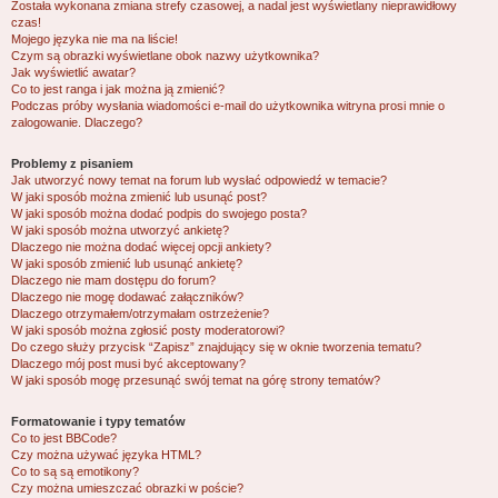
Została wykonana zmiana strefy czasowej, a nadal jest wyświetlany nieprawidłowy
czas!
Mojego języka nie ma na liście!
Czym są obrazki wyświetlane obok nazwy użytkownika?
Jak wyświetlić awatar?
Co to jest ranga i jak można ją zmienić?
Podczas próby wysłania wiadomości e-mail do użytkownika witryna prosi mnie o
zalogowanie. Dlaczego?
Problemy z pisaniem
Jak utworzyć nowy temat na forum lub wysłać odpowiedź w temacie?
W jaki sposób można zmienić lub usunąć post?
W jaki sposób można dodać podpis do swojego posta?
W jaki sposób można utworzyć ankietę?
Dlaczego nie można dodać więcej opcji ankiety?
W jaki sposób zmienić lub usunąć ankietę?
Dlaczego nie mam dostępu do forum?
Dlaczego nie mogę dodawać załączników?
Dlaczego otrzymałem/otrzymałam ostrzeżenie?
W jaki sposób można zgłosić posty moderatorowi?
Do czego służy przycisk “Zapisz” znajdujący się w oknie tworzenia tematu?
Dlaczego mój post musi być akceptowany?
W jaki sposób mogę przesunąć swój temat na górę strony tematów?
Formatowanie i typy tematów
Co to jest BBCode?
Czy można używać języka HTML?
Co to są są emotikony?
Czy można umieszczać obrazki w poście?