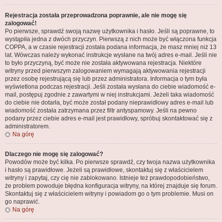
Rejestracja została przeprowadzona poprawnie, ale nie mogę się
zalogować!
Po pierwsze, sprawdź swoją nazwę użytkownika i hasło. Jeśli są poprawne, to
wystąpiła jedna z dwóch przyczyn. Pierwszą z nich może być włączona funkcja
COPPA, a w czasie rejestracji została podana informacja, że masz mniej niż 13
lat. Wówczas należy wykonać instrukcje wysłane na twój adres e-mail. Jeśli nie
to było przyczyną, być może nie została aktywowana rejestracja. Niektóre
witryny przed pierwszym zalogowaniem wymagają aktywowania rejestracji
przez osobę rejestrującą się lub przez administratora. Informacja o tym była
wyświetlona podczas rejestracji. Jeśli została wysłana do ciebie wiadomość e-
mail, postępuj zgodnie z zawartymi w niej instrukcjami. Jeżeli taka wiadomość
do ciebie nie dotarła, być może został podany nieprawidłowy adres e-mail lub
wiadomość została zatrzymana przez filtr antyspamowy. Jeśli na pewno
podany przez ciebie adres e-mail jest prawidłowy, spróbuj skontaktować się z
administratorem.
Na górę
Dlaczego nie mogę się zalogować?
Powodów może być kilka. Po pierwsze sprawdź, czy twoja nazwa użytkownika
i hasło są prawidłowe. Jeżeli są prawidłowe, skontaktuj się z właścicielem
witryny i zapytaj, czy cię nie zablokowano. Istnieje też prawdopodobieństwo,
że problem powoduje błędna konfiguracja witryny, na której znajduje się forum.
Skontaktuj się z właścicielem witryny i powiadom go o tym problemie. Musi on
go naprawić.
Na górę