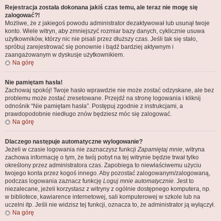
Rejestracja została dokonana jakiś czas temu, ale teraz nie mogę się
zalogować?!
Możliwe, że z jakiegoś powodu administrator dezaktywował lub usunął twoje
konto. Wiele witryn, aby zmniejszyć rozmiar bazy danych, cyklicznie usuwa
użytkowników, którzy nic nie pisali przez dłuższy czas. Jeśli tak się stało,
spróbuj zarejestrować się ponownie i bądź bardziej aktywnym i
zaangażowanym w dyskusje użytkownikiem.
Na górę
Nie pamiętam hasła!
Zachowaj spokój! Twoje hasło wprawdzie nie może zostać odzyskane, ale bez
problemu może zostać zresetowane. Przejdź na stronę logowania i kliknij
odnośnik “Nie pamiętam hasła”. Postępuj zgodnie z instrukcjami, a
prawdopodobnie niedługo znów będziesz móc się zalogować.
Na górę
Dlaczego następuje automatyczne wylogowanie?
Jeżeli w czasie logowania nie zaznaczysz funkcji
Zapamiętaj mnie
, witryna
zachowa informację o tym, że twój pobyt na tej witrynie będzie trwał tylko
określony przez administratora czas. Zapobiega to niewłaściwemu użyciu
twojego konta przez kogoś innego. Aby pozostać zalogowanym/zalogowaną,
podczas logowania zaznacz funkcję
Loguj mnie automatycznie
. Jest to
niezalecane, jeżeli korzystasz z witryny z ogólnie dostępnego komputera, np.
w bibliotece, kawiarence internetowej, sali komputerowej w szkole lub na
uczelni itp. Jeśli nie widzisz tej funkcji, oznacza to, że administrator ją wyłączył.
Na górę