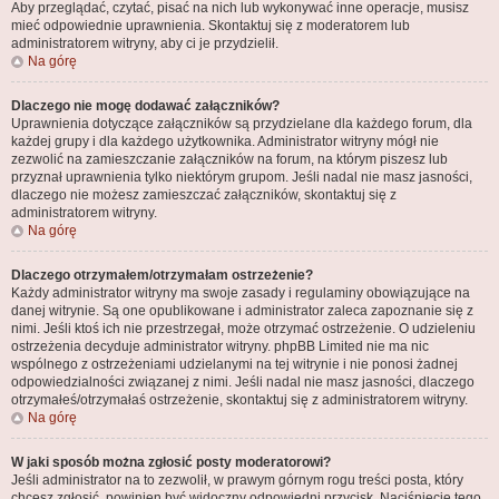
Aby przeglądać, czytać, pisać na nich lub wykonywać inne operacje, musisz
mieć odpowiednie uprawnienia. Skontaktuj się z moderatorem lub
administratorem witryny, aby ci je przydzielił.
Na górę
Dlaczego nie mogę dodawać załączników?
Uprawnienia dotyczące załączników są przydzielane dla każdego forum, dla
każdej grupy i dla każdego użytkownika. Administrator witryny mógł nie
zezwolić na zamieszczanie załączników na forum, na którym piszesz lub
przyznał uprawnienia tylko niektórym grupom. Jeśli nadal nie masz jasności,
dlaczego nie możesz zamieszczać załączników, skontaktuj się z
administratorem witryny.
Na górę
Dlaczego otrzymałem/otrzymałam ostrzeżenie?
Każdy administrator witryny ma swoje zasady i regulaminy obowiązujące na
danej witrynie. Są one opublikowane i administrator zaleca zapoznanie się z
nimi. Jeśli ktoś ich nie przestrzegał, może otrzymać ostrzeżenie. O udzieleniu
ostrzeżenia decyduje administrator witryny. phpBB Limited nie ma nic
wspólnego z ostrzeżeniami udzielanymi na tej witrynie i nie ponosi żadnej
odpowiedzialności związanej z nimi. Jeśli nadal nie masz jasności, dlaczego
otrzymałeś/otrzymałaś ostrzeżenie, skontaktuj się z administratorem witryny.
Na górę
W jaki sposób można zgłosić posty moderatorowi?
Jeśli administrator na to zezwolił, w prawym górnym rogu treści posta, który
chcesz zgłosić, powinien być widoczny odpowiedni przycisk. Naciśnięcie tego