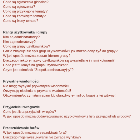
Co to są ogłoszenia globalne?
Co to są ogłoszenia?
Co to są przyklejone tematy?
Co to są zamknięte tematy?
Co to są ikony tematu?
Rangi użytkownika i grupy
Kim są administratorzy?
Kim są moderatorzy?
Co to są grupy użytkowników?
Gdzie znajduje się spis grup użytkowników i jak można dołączyć do grupy?
W jaki sposób można zostać liderem grupy?
Dlaczego niektóre nazwy użytkowników są wyświetlane innymi kolorami?
Co to jest “Domyślna grupa użytkownika”?
Czym jest odnośnik “Zespół administracyjny”?
Prywatne wiadomości
Nie mogę wysyłać prywatnych wiadomości!
Otrzymuję niechciane prywatne wiadomości!
Otrzymałem/otrzymałam spam lub obraźliwy e-mail od kogoś z tej witryny!
Przyjaciele i wrogowie
Co to jest lista przyjaciół i wrogów?
W jaki sposób można dodawać/usuwać użytkowników z listy przyjaciół lub wrogów?
Przeszukiwanie forów
W jaki sposób można przeszukiwać fora?
Dlaczego moje wyszukiwanie nie zwraca wyników?