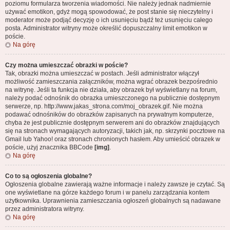
poziomu formularza tworzenia wiadomości. Nie należy jednak nadmiernie
używać emotikon, gdyż mogą spowodować, że post stanie się nieczytelny i
moderator może podjąć decyzję o ich usunięciu bądź też usunięciu całego
posta. Administrator witryny może określić dopuszczalny limit emotikon w
poście.
Na górę
Czy można umieszczać obrazki w poście?
Tak, obrazki można umieszczać w postach. Jeśli administrator włączył
możliwość zamieszczania załączników, można wgrać obrazek bezpośrednio
na witrynę. Jeśli ta funkcja nie działa, aby obrazek był wyświetlany na forum,
należy podać odnośnik do obrazka umieszczonego na publicznie dostępnym
serwerze, np. http://www.jakas_strona.com/moj_obrazek.gif. Nie można
podawać odnośników do obrazków zapisanych na prywatnym komputerze,
chyba że jest publicznie dostępnym serwerem ani do obrazków znajdujących
się na stronach wymagających autoryzacji, takich jak, np. skrzynki pocztowe na
Gmail lub Yahoo! oraz stronach chronionych hasłem. Aby umieścić obrazek w
poście, użyj znacznika BBCode
[img]
.
Na górę
Co to są ogłoszenia globalne?
Ogłoszenia globalne zawierają ważne informacje i należy zawsze je czytać. Są
one wyświetlane na górze każdego forum i w panelu zarządzania kontem
użytkownika. Uprawnienia zamieszczania ogłoszeń globalnych są nadawane
przez administratora witryny.
Na górę