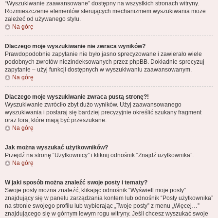
“Wyszukiwanie zaawansowane” dostępny na wszystkich stronach witryny.
Rozmieszczenie elementów sterujących mechanizmem wyszukiwania może
zależeć od używanego stylu.
Na górę
Dlaczego moje wyszukiwanie nie zwraca wyników?
Prawdopodobnie zapytanie nie było jasno sprecyzowane i zawierało wiele
podobnych zwrotów niezindeksowanych przez phpBB. Dokładnie sprecyzuj
zapytanie – użyj funkcji dostępnych w wyszukiwaniu zaawansowanym.
Na górę
Dlaczego moje wyszukiwanie zwraca pustą stronę?!
Wyszukiwanie zwróciło zbyt dużo wyników. Użyj zaawansowanego
wyszukiwania i postaraj się bardziej precyzyjnie określić szukany fragment
oraz fora, które mają być przeszukane.
Na górę
Jak można wyszukać użytkowników?
Przejdź na stronę “Użytkownicy” i kliknij odnośnik “Znajdź użytkownika”.
Na górę
W jaki sposób można znaleźć swoje posty i tematy?
Swoje posty można znaleźć, klikając odnośnik “Wyświetl moje posty”
znajdujący się w panelu zarządzania kontem lub odnośnik “Posty użytkownika”
na stronie swojego profilu lub wybierając „Twoje posty” z menu „Więcej…”
znajdującego się w górnym lewym rogu witryny. Jeśli chcesz wyszukać swoje