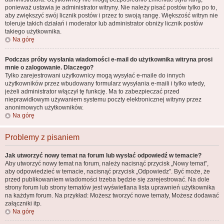
ponieważ ustawia je administrator witryny. Nie należy pisać postów tylko po to,
aby zwiększyć swój licznik postów i przez to swoją rangę. Większość witryn nie
toleruje takich działań i moderator lub administrator obniży licznik postów
takiego użytkownika.
Na górę
Podczas próby wysłania wiadomości e-mail do użytkownika witryna prosi
mnie o zalogowanie. Dlaczego?
Tylko zarejestrowani użytkownicy mogą wysyłać e-maile do innych
użytkowników przez wbudowany formularz wysyłania e-maili i tylko wtedy,
jeżeli administrator włączył tę funkcję. Ma to zabezpieczać przed
nieprawidłowym używaniem systemu poczty elektronicznej witryny przez
anonimowych użytkowników.
Na górę
Problemy z pisaniem
Jak utworzyć nowy temat na forum lub wysłać odpowiedź w temacie?
Aby utworzyć nowy temat na forum, należy nacisnąć przycisk „Nowy temat”,
aby odpowiedzieć w temacie, nacisnąć przycisk „Odpowiedz”. Być może, że
przed publikowaniem wiadomości trzeba będzie się zarejestrować. Na dole
strony forum lub strony tematów jest wyświetlana lista uprawnień użytkownika
na każdym forum. Na przykład: Możesz tworzyć nowe tematy, Możesz dodawać
załączniki itp.
Na górę