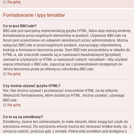
Na górę
Formatowanie i typy tematów
Co to jest BBCode?
BBCode jest specjalną implementacją języka HTML, która daje lepszą kontrolę
formatowania poszczególnych elementów w postach. Używanie BBCode na
forum jest uzależnione od ustawień określanych przez administratora. Można
wyłączyć BBCode w poszczególnych postach, zaznaczając odpowiednią
funkcję w formularzu tworzenia posta. Sam BBCode jest podobny w składni do
HTML-a, ale znaczniki zawarte są w nawiasach kwadratowych [przykład]
zamiast w używanych w HTML-u nawiasach ostrych <przykład>. Aby uzyskać
więcej informacji o BBCode, zapoznaj się z przewodnikiem dostępnym ze
strony tworzenia posta po kliknięciu odnośnika
BBCode
.
Na górę
Czy można używać języka HTML?
Nie. Nie można używać i przetwarzać znaczników HTML na tej witrynie.
Większość formatowania, które dostarcza HTML, można uzyskać, używając
BBCode.
Na górę
Co to są są emotikony?
Emotikony, zwane też uśmieszkami, to małe obrazki, które mogą być użyte do
wyrażania emocji. Do wyrażania emocji można też stosować krótkie kody, np. :)
oznacza radość, podczas gdy :( smutek. Pełna lista emotikon jest dostępna z