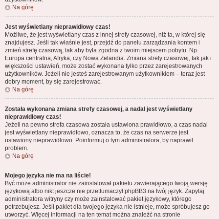
Na górę
Jest wyświetlany nieprawidłowy czas!
Możliwe, że jest wyświetlany czas z innej strefy czasowej, niż ta, w której się
znajdujesz. Jeśli tak właśnie jest, przejdź do panelu zarządzania kontem i
zmień strefę czasową, tak aby była zgodna z twoim miejscem pobytu. Np.
Europa centralna, Afryka, czy Nowa Zelandia. Zmiana strefy czasowej, tak jak i
większości ustawień, może zostać wykonana tylko przez zarejestrowanych
użytkowników. Jeżeli nie jesteś zarejestrowanym użytkownikiem – teraz jest
dobry moment, by się zarejestrować.
Na górę
Została wykonana zmiana strefy czasowej, a nadal jest wyświetlany
nieprawidłowy czas!
Jeżeli na pewno strefa czasowa została ustawiona prawidłowo, a czas nadal
jest wyświetlany nieprawidłowo, oznacza to, że czas na serwerze jest
ustawiony nieprawidłowo. Poinformuj o tym administratora, by naprawił
problem.
Na górę
Mojego języka nie ma na liście!
Być może administrator nie zainstalował pakietu zawierającego twoją wersję
językową albo nikt jeszcze nie przetłumaczył phpBB3 na twój język. Zapytaj
administratora witryny czy może zainstalować pakiet językowy, którego
potrzebujesz. Jeśli pakiet dla twojego języka nie istnieje, może spróbujesz go
utworzyć. Więcej informacji na ten temat można znaleźć na stronie