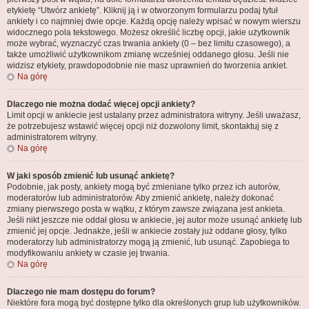
etykietę “Utwórz ankietę”. Kliknij ją i w otworzonym formularzu podaj tytuł
ankiety i co najmniej dwie opcje. Każdą opcję należy wpisać w nowym wierszu
widocznego pola tekstowego. Możesz określić liczbę opcji, jakie użytkownik
może wybrać, wyznaczyć czas trwania ankiety (0 – bez limitu czasowego), a
także umożliwić użytkownikom zmianę wcześniej oddanego głosu. Jeśli nie
widzisz etykiety, prawdopodobnie nie masz uprawnień do tworzenia ankiet.
Na górę
Dlaczego nie można dodać więcej opcji ankiety?
Limit opcji w ankiecie jest ustalany przez administratora witryny. Jeśli uważasz,
że potrzebujesz wstawić więcej opcji niż dozwolony limit, skontaktuj się z
administratorem witryny.
Na górę
W jaki sposób zmienić lub usunąć ankietę?
Podobnie, jak posty, ankiety mogą być zmieniane tylko przez ich autorów,
moderatorów lub administratorów. Aby zmienić ankietę, należy dokonać
zmiany pierwszego posta w wątku, z którym zawsze związana jest ankieta.
Jeśli nikt jeszcze nie oddał głosu w ankiecie, jej autor może usunąć ankietę lub
zmienić jej opcje. Jednakże, jeśli w ankiecie zostały już oddane głosy, tylko
moderatorzy lub administratorzy mogą ją zmienić, lub usunąć. Zapobiega to
modyfikowaniu ankiety w czasie jej trwania.
Na górę
Dlaczego nie mam dostępu do forum?
Niektóre fora mogą być dostępne tylko dla określonych grup lub użytkowników.