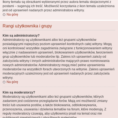
Ikony tematu są obrazkami wybieranymi przez autora tematu skojarzonymi z
postami – sugerują ich treść. Możliwość korzystania z ikon tematu uzależniona
jest od uprawnień nadanych przez administratora witryny.
Na górę
Rangi użytkownika i grupy
Kim są administratorzy?
Administratorzy są użytkownikami albo też grupami użytkowników
posiadającymi najwyższy poziom uprawnień kontrolnych całej witryny. Mogą
oni kontrolować wszystkie zagadnienia związane z funkcjonowaniem witryny
włącznie z nadawaniem uprawnień, blokowaniem użytkowników, tworzeniem
grup użytkowników lub moderatorów itp. Zakres ich uprawnień zależy od
założyciela witryny i innych administratorów mających prawo nominowania
nowych administratorów. Administratorzy mogą mieć pełne uprawnienia
moderatorów na wszystkich forach utworzonych na witrynie. Zakres uprawnień
moderacyjnych uzależniony jest od uprawnień nadanych przez założyciela
witryny.
Na górę
Kim są moderatorzy?
Moderatorzy są użytkownikami albo też grupami użytkowników, których
zadaniem jest codzienne przeglądanie forów. Mają oni możliwość zmiany
treści lub usuwania postów, a także blokowania, odblokowywania,
przenoszenia, usuwania i dzielenia tematów na forum, które moderują. Z
reguły moderatorzy czuwają, aby użytkownicy pisali na temat oraz nie
publikowali niewłaściwych i obraźliwych materiałów.