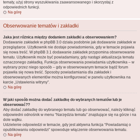
tematy, użyj strony wyszukiwania zaawansowanego i skorzystaj z
odpowiednich funkcji.
Na górę
Obserwowanie tematów i zakładki
Jaka jest różnica między dodaniem zakładki a obserwowaniem?
Dodawanie zakładek w phpBB 3.0 działa podobnie jak dodawanie zakładek w
przeglądarce. Użytkownik nie dostaje powiadomienia, gdy w temacie pojawia
się nowa treść. W phpBB 3.1 dodawanie zakładek przypomina obserwowanie
tematu. Użytkownik może być powiadamiany, gdy nastąpi aktualizacja tematu
oznaczonego zakładką. Funkcja obserwowania powiadamia użytkownika – w
wybrany przez niego sposób – gdy w obserwowanym temacie bądź forum
pojawiła się nowa treść. Sposoby powiadamiania dla zakładek i
obserwowanych elementów można konfigurować w panelu użytkownika na
karcie „Ustawienia witryny”.
Na górę
W jaki sposób można dodać zakładkę do wybranych tematów lub je
obserwować??
Aby dodać zakładkę do wybranego tematu lub go obserwować, należy kliknąć
odpowiedni odnośnik w menu “Narzędzia tematu” znajdujące się na górze i na
dole wątku.
Udzielenie odpowiedzi w temacie, gdy jest aktywna funkcja “Powiadamiaj o
opublikowaniu odpowiedzi” spowoduje włączenie obserwowania tematu.
Na górę