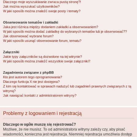
Dlaczego moje wyszukiwanie zwraca pustą stronę?!
Jak można wyszukać użytkowników?
W jaki sposób można znaleźć swoje posty i tematy?
Obserwowanie tematów i zakładki
Jaka jest różnica między dodaniem zakładki a obserwowaniem?
W jaki sposób można dodać zakładkę do wybranych tematów lub je obserwować??
Jak obserwować wybrane forum?
W jaki sposób usunąć obserwowanie forum, tematu?
Załączniki
Jakie typy załączników są dozwolone na tej witrynie?
W jaki sposób można znaleźć wszystkie swoje załączniki?
Zagadnienia związane z phpBB
Kto jest autorem tego oprogramowania?
Dlaczego funkcja X nie jest dostępna?
Z kim się kontaktować w sprawach nadużyć lub zagadnień prawnych związanych z tą
witryną?
Jak nawiązać kontakt z administratorem witryny?
Problemy z logowaniem i rejestracją
Dlaczego w ogóle muszę się rejestrować?
Możliwe, że nie musisz. To od administratora witryny zależy czy, aby pisać
wiadomości, konieczna jest rejestracja. Niemniej rejestracja umożliwia dostęp