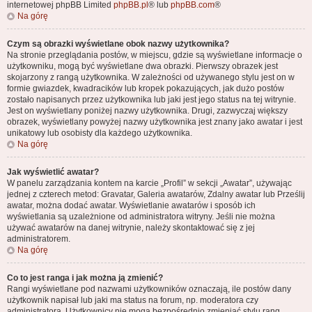
internetowej phpBB Limited
phpBB.pl
® lub
phpBB.com
®
Na górę
Czym są obrazki wyświetlane obok nazwy użytkownika?
Na stronie przeglądania postów, w miejscu, gdzie są wyświetlane informacje o
użytkowniku, mogą być wyświetlane dwa obrazki. Pierwszy obrazek jest
skojarzony z rangą użytkownika. W zależności od używanego stylu jest on w
formie gwiazdek, kwadracików lub kropek pokazujących, jak dużo postów
zostało napisanych przez użytkownika lub jaki jest jego status na tej witrynie.
Jest on wyświetlany poniżej nazwy użytkownika. Drugi, zazwyczaj większy
obrazek, wyświetlany powyżej nazwy użytkownika jest znany jako awatar i jest
unikatowy lub osobisty dla każdego użytkownika.
Na górę
Jak wyświetlić awatar?
W panelu zarządzania kontem na karcie „Profil” w sekcji „Awatar”, używając
jednej z czterech metod: Gravatar, Galeria awatarów, Zdalny awatar lub Prześlij
awatar, można dodać awatar. Wyświetlanie awatarów i sposób ich
wyświetlania są uzależnione od administratora witryny. Jeśli nie można
używać awatarów na danej witrynie, należy skontaktować się z jej
administratorem.
Na górę
Co to jest ranga i jak można ją zmienić?
Rangi wyświetlane pod nazwami użytkowników oznaczają, ile postów dany
użytkownik napisał lub jaki ma status na forum, np. moderatora czy
administratora. Użytkownicy nie mogą bezpośrednio zmieniać stylu rang,