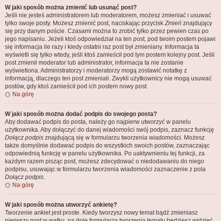
W jaki sposób można zmienić lub usunąć post?
Jeśli nie jesteś administratorem lub moderatorem, możesz zmieniać i usuwać
tylko swoje posty. Możesz zmienić post, naciskając przycisk
Zmień
znajdujący
się przy danym poście. Czasami można to zrobić tylko przez pewien czas po
jego napisaniu. Jeżeli ktoś odpowiedział na ten post, pod twoim postem pojawi
się informacja ile razy i kiedy ostatni raz post był zmieniany. Informacja ta
wyświetli się tylko wtedy, jeśli ktoś zamieścił pod tym postem kolejny post. Jeśli
post zmienił moderator lub administrator, informacja ta nie zostanie
wyświetlona. Administratorzy i moderatorzy mogą zostawić notatkę z
informacją, dlaczego ten post zmieniali. Zwykli użytkownicy nie mogą usuwać
postów, gdy ktoś zamieścił pod ich postem nowy post.
Na górę
W jaki sposób można dodać podpis do swojego posta?
Aby dodawać podpis do posta, należy go najpierw utworzyć w panelu
użytkownika. Aby dołączyć do danej wiadomości swój podpis, zaznacz funkcję
Dołącz podpis
znajdującą się w formularzu tworzenia wiadomości. Możesz
także domyślnie dodawać podpis do wszystkich swoich postów, zaznaczając
odpowiednią funkcję w panelu użytkownika. Po uaktywnieniu tej funkcji, za
każdym razem pisząc post, możesz zdecydować o niedodawaniu do niego
podpisu, usuwając w formularzu tworzenia wiadomości zaznaczenie z pola
Dołącz podpis
.
Na górę
W jaki sposób można utworzyć ankietę?
Tworzenie ankiet jest proste. Kiedy tworzysz nowy temat bądź zmieniasz
pierwszy post w wątku, na dole formularza tworzenia tematu będziesz widzieć