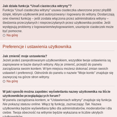
Jak działa funkcja “Usuń ciasteczka witryny”?
Funkcja “Usuń ciasteczka witryny” usuwa ciasteczka utworzone przez phpBB
dzięki, którym użytkownik jest autoryzowany i logowany do witryny. Dostarczają
one również funkcję – jeśli została włączona przez administratora witryny –
śledzenia przeczytanych i nieprzeczytanych przez użytkownika postów. Jeśli
występują problemy z logowaniem/wylogowaniem, usunięcie ciasteczek może
być pomocne.
Na górę
Preferencje i ustawienia użytkownika
Jak zmienić moje ustawienia?
Jeżeli jesteś zarejestrowanym użytkownikiem, wszystkie twoje ustawienia są
zapisywane w bazie danych witryny. Aby je zmienić, przejdź do panelu
zarządzania swoim kontem. W tym miejscu możesz dokonać zmian swoich
ustawień i preferencji. Odnośnik do panelu o nazwie “Moje konto” znajduje się
zazwyczaj na górze stron witryny.
Na górę
W jaki sposób można zapobiec wyświetlaniu nazwy użytkownika na liście
użytkowników przeglądających forum?
W panelu zarządzania kontem, w “Ustawieniach witryny” znajduje się funkcja
Nie pokazuj statusu online
. Włącz tę funkcję, zaznaczając
Tak
. Nazwa
użytkownika będzie wyświetlana tylko dla administratorów, moderatorów i dla
ciebie. Twoja obecność na witrynie będzie wykazana w liczbie ukrytych
użytkowników.