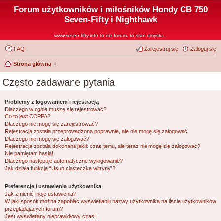
Forum użytkowników i miłośników Hondy CB 750
Seven-Fifty i Nighthawk
www.seven-fifty.info to nie forum, to stan umysłu...
FAQ
Zarejestruj się
Zaloguj się
Strona główna
Często zadawane pytania
Problemy z logowaniem i rejestracją
Dlaczego w ogóle muszę się rejestrować?
Co to jest COPPA?
Dlaczego nie mogę się zarejestrować?
Rejestracja została przeprowadzona poprawnie, ale nie mogę się zalogować!
Dlaczego nie mogę się zalogować?
Rejestracja została dokonana jakiś czas temu, ale teraz nie mogę się zalogować?!
Nie pamiętam hasła!
Dlaczego następuje automatyczne wylogowanie?
Jak działa funkcja “Usuń ciasteczka witryny”?
Preferencje i ustawienia użytkownika
Jak zmienić moje ustawienia?
W jaki sposób można zapobiec wyświetlaniu nazwy użytkownika na liście użytkowników
przeglądających forum?
Jest wyświetlany nieprawidłowy czas!