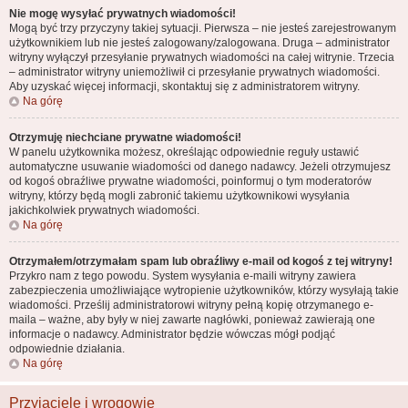
Nie mogę wysyłać prywatnych wiadomości!
Mogą być trzy przyczyny takiej sytuacji. Pierwsza – nie jesteś zarejestrowanym
użytkownikiem lub nie jesteś zalogowany/zalogowana. Druga – administrator
witryny wyłączył przesyłanie prywatnych wiadomości na całej witrynie. Trzecia
– administrator witryny uniemożliwił ci przesyłanie prywatnych wiadomości.
Aby uzyskać więcej informacji, skontaktuj się z administratorem witryny.
Na górę
Otrzymuję niechciane prywatne wiadomości!
W panelu użytkownika możesz, określając odpowiednie reguły ustawić
automatyczne usuwanie wiadomości od danego nadawcy. Jeżeli otrzymujesz
od kogoś obraźliwe prywatne wiadomości, poinformuj o tym moderatorów
witryny, którzy będą mogli zabronić takiemu użytkownikowi wysyłania
jakichkolwiek prywatnych wiadomości.
Na górę
Otrzymałem/otrzymałam spam lub obraźliwy e-mail od kogoś z tej witryny!
Przykro nam z tego powodu. System wysyłania e-maili witryny zawiera
zabezpieczenia umożliwiające wytropienie użytkowników, którzy wysyłają takie
wiadomości. Prześlij administratorowi witryny pełną kopię otrzymanego e-
maila – ważne, aby były w niej zawarte nagłówki, ponieważ zawierają one
informacje o nadawcy. Administrator będzie wówczas mógł podjąć
odpowiednie działania.
Na górę
Przyjaciele i wrogowie