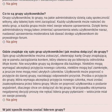
Na górę
Co to są grupy użytkowników?
Grupy użytkowników, to grupy, na jakie administratorzy dzielą całą społeczność
witryny, aby łatwiej było nimi zarządzać. Każdy użytkownik może należeć do
wielu grup, a każda grupa może mieć swoje własne uprawnienia. Dzięki temu
administratorzy mogą łatwo zmieniać uprawnienia wielu użytkowników naraz,
nadawać uprawnienia moderatora lub dawać dostęp użytkownikom do
prywatnego forum.
Na górę
Gdzie znajduje się spis grup użytkowników i jak można dołączyć do grupy?
Spis grup użytkowników można zobaczyć, otwierając kartę
Grupy
znajdującą
się w panelu zarządzania kontem, który otwiera się po kliknięciu odnośnika
Moje konto
. Nie wszystkie grupy są dostępne dla każdego. Niektóre mogą
wymagać akceptacji przyjęcia nowego członka, niektóre mogą być zamknięte,
a jeszcze inne mogą mieć ukrytych członków. Użytkownik może poprosić o
przyjęcie do danej grupy, naciskając odpowiedni przycisk. Prośba o przyjęcie
do grupy, która wymaga akceptacji przyjęcia nowego członka, musi zostać
zaakceptowana przez lidera grupy. Może on poprosić użytkownika o podanie
wyjaśnień, dlaczego chce on dołączyć do tej grupy. W przypadku otrzymania
negatywnej decyzji proszę nie nękać lidera grupy pytaniami – widocznie miał
on swoje powody.
Na górę
W jaki sposób można zostać liderem grupy?