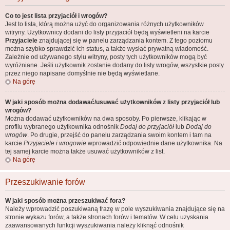
Co to jest lista przyjaciół i wrogów?
Jest to lista, którą można użyć do organizowania różnych użytkowników
witryny. Użytkownicy dodani do listy przyjaciół będą wyświetleni na karcie
Przyjaciele
znajdującej się w panelu zarządzania kontem. Z tego poziomu
można szybko sprawdzić ich status, a także wysłać prywatną wiadomość.
Zależnie od używanego stylu witryny, posty tych użytkowników mogą być
wyróżniane. Jeśli użytkownik zostanie dodany do listy wrogów, wszystkie posty
przez niego napisane domyślnie nie będą wyświetlane.
Na górę
W jaki sposób można dodawać/usuwać użytkowników z listy przyjaciół lub
wrogów?
Można dodawać użytkowników na dwa sposoby. Po pierwsze, klikając w
profilu wybranego użytkownika odnośnik
Dodaj do przyjaciół
lub
Dodaj do
wrogów
. Po drugie, przejść do panelu zarządzania swoim kontem i tam na
karcie
Przyjaciele i wrogowie
wprowadzić odpowiednie dane użytkownika. Na
tej samej karcie można także usuwać użytkowników z list.
Na górę
Przeszukiwanie forów
W jaki sposób można przeszukiwać fora?
Należy wprowadzić poszukiwaną frazę w pole wyszukiwania znajdujące się na
stronie wykazu forów, a także stronach forów i tematów. W celu uzyskania
zaawansowanych funkcji wyszukiwania należy kliknąć odnośnik