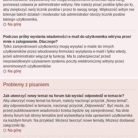
ponieważ ustawia je administrator witryny. Nie należy pisać postów tylko po to,
aby zwiększyć swój licznik postów i przez to swoją rangę. Większość witryn nie
toleruje takich działań i moderator lub administrator obniży licznik postów
takiego użytkownika.
Na górę
Podczas próby wysłania wiadomości e-mail do użytkownika witryna prosi
mnie o zalogowanie. Dlaczego?
Tylko zarejestrowani użytkownicy mogą wysyłać e-maile do innych
użytkowników przez wbudowany formularz wysyłania e-maili i tylko wtedy,
jeżeli administrator włączył tę funkcję. Ma to zabezpieczać przed
nieprawidłowym używaniem systemu poczty elektronicznej witryny przez
anonimowych użytkowników.
Na górę
Problemy z pisaniem
Jak utworzyć nowy temat na forum lub wysłać odpowiedź w temacie?
Aby utworzyć nowy temat na forum, należy nacisnąć przycisk „Nowy temat”,
aby odpowiedzieć w temacie, nacisnąć przycisk „Odpowiedz”. Być może, że
przed publikowaniem wiadomości trzeba będzie się zarejestrować. Na dole
strony forum lub strony tematów jest wyświetlana lista uprawnień użytkownika
na każdym forum. Na przykład: Możesz tworzyć nowe tematy, Możesz dodawać
załączniki itp.
Na górę