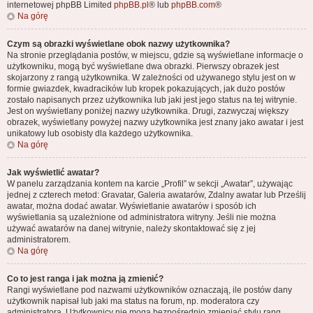
internetowej phpBB Limited
phpBB.pl
® lub
phpBB.com
®
Na górę
Czym są obrazki wyświetlane obok nazwy użytkownika?
Na stronie przeglądania postów, w miejscu, gdzie są wyświetlane informacje o
użytkowniku, mogą być wyświetlane dwa obrazki. Pierwszy obrazek jest
skojarzony z rangą użytkownika. W zależności od używanego stylu jest on w
formie gwiazdek, kwadracików lub kropek pokazujących, jak dużo postów
zostało napisanych przez użytkownika lub jaki jest jego status na tej witrynie.
Jest on wyświetlany poniżej nazwy użytkownika. Drugi, zazwyczaj większy
obrazek, wyświetlany powyżej nazwy użytkownika jest znany jako awatar i jest
unikatowy lub osobisty dla każdego użytkownika.
Na górę
Jak wyświetlić awatar?
W panelu zarządzania kontem na karcie „Profil” w sekcji „Awatar”, używając
jednej z czterech metod: Gravatar, Galeria awatarów, Zdalny awatar lub Prześlij
awatar, można dodać awatar. Wyświetlanie awatarów i sposób ich
wyświetlania są uzależnione od administratora witryny. Jeśli nie można
używać awatarów na danej witrynie, należy skontaktować się z jej
administratorem.
Na górę
Co to jest ranga i jak można ją zmienić?
Rangi wyświetlane pod nazwami użytkowników oznaczają, ile postów dany
użytkownik napisał lub jaki ma status na forum, np. moderatora czy
administratora. Użytkownicy nie mogą bezpośrednio zmieniać stylu rang,