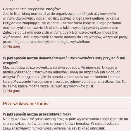
Co to jest lista przyjaciół i wrogów?
Jest to lista, którą można użyć do organizowania różnych użytkowników
witryny. Użytkownicy dodani do listy przyjaciół będą wyświetleni na karcie
Przyjaciele
znajdującej się w panelu zarządzania kontem. Z tego poziomu
można szybko sprawdzić ich status, a także wysłać prywatną wiadomość.
Zależnie od używanego stylu witryny, posty tych użytkowników mogą być
wyróżniane. Jeśli użytkownik zostanie dodany do listy wrogów, wszystkie posty
przez niego napisane domyślnie nie będą wyświetlane.
Na górę
W jaki sposób można dodawać/usuwać użytkowników z listy przyjaciół lub
wrogów?
Można dodawać użytkowników na dwa sposoby. Po pierwsze, klikając w
profilu wybranego użytkownika odnośnik
Dodaj do przyjaciół
lub
Dodaj do
wrogów
. Po drugie, przejść do panelu zarządzania swoim kontem i tam na
karcie
Przyjaciele i wrogowie
wprowadzić odpowiednie dane użytkownika. Na
tej samej karcie można także usuwać użytkowników z list.
Na górę
Przeszukiwanie forów
W jaki sposób można przeszukiwać fora?
Należy wprowadzić poszukiwaną frazę w pole wyszukiwania znajdujące się na
stronie wykazu forów, a także stronach forów i tematów. W celu uzyskania
zaawansowanych funkcji wyszukiwania należy kliknąć odnośnik