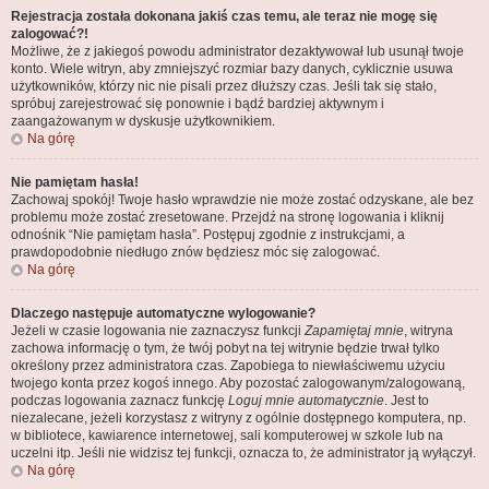
Rejestracja została dokonana jakiś czas temu, ale teraz nie mogę się
zalogować?!
Możliwe, że z jakiegoś powodu administrator dezaktywował lub usunął twoje
konto. Wiele witryn, aby zmniejszyć rozmiar bazy danych, cyklicznie usuwa
użytkowników, którzy nic nie pisali przez dłuższy czas. Jeśli tak się stało,
spróbuj zarejestrować się ponownie i bądź bardziej aktywnym i
zaangażowanym w dyskusje użytkownikiem.
Na górę
Nie pamiętam hasła!
Zachowaj spokój! Twoje hasło wprawdzie nie może zostać odzyskane, ale bez
problemu może zostać zresetowane. Przejdź na stronę logowania i kliknij
odnośnik “Nie pamiętam hasła”. Postępuj zgodnie z instrukcjami, a
prawdopodobnie niedługo znów będziesz móc się zalogować.
Na górę
Dlaczego następuje automatyczne wylogowanie?
Jeżeli w czasie logowania nie zaznaczysz funkcji
Zapamiętaj mnie
, witryna
zachowa informację o tym, że twój pobyt na tej witrynie będzie trwał tylko
określony przez administratora czas. Zapobiega to niewłaściwemu użyciu
twojego konta przez kogoś innego. Aby pozostać zalogowanym/zalogowaną,
podczas logowania zaznacz funkcję
Loguj mnie automatycznie
. Jest to
niezalecane, jeżeli korzystasz z witryny z ogólnie dostępnego komputera, np.
w bibliotece, kawiarence internetowej, sali komputerowej w szkole lub na
uczelni itp. Jeśli nie widzisz tej funkcji, oznacza to, że administrator ją wyłączył.
Na górę