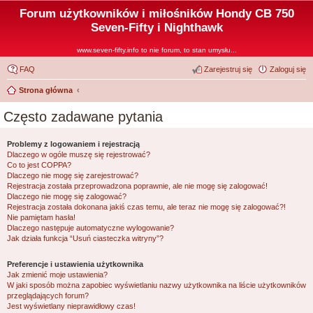
Forum użytkowników i miłośników Hondy CB 750
Seven-Fifty i Nighthawk
www.seven-fifty.info to nie forum, to stan umysłu...
FAQ
Zarejestruj się
Zaloguj się
Strona główna
Często zadawane pytania
Problemy z logowaniem i rejestracją
Dlaczego w ogóle muszę się rejestrować?
Co to jest COPPA?
Dlaczego nie mogę się zarejestrować?
Rejestracja została przeprowadzona poprawnie, ale nie mogę się zalogować!
Dlaczego nie mogę się zalogować?
Rejestracja została dokonana jakiś czas temu, ale teraz nie mogę się zalogować?!
Nie pamiętam hasła!
Dlaczego następuje automatyczne wylogowanie?
Jak działa funkcja “Usuń ciasteczka witryny”?
Preferencje i ustawienia użytkownika
Jak zmienić moje ustawienia?
W jaki sposób można zapobiec wyświetlaniu nazwy użytkownika na liście użytkowników
przeglądających forum?
Jest wyświetlany nieprawidłowy czas!