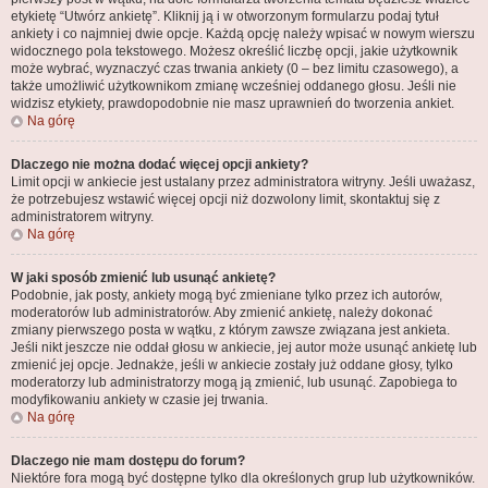
etykietę “Utwórz ankietę”. Kliknij ją i w otworzonym formularzu podaj tytuł
ankiety i co najmniej dwie opcje. Każdą opcję należy wpisać w nowym wierszu
widocznego pola tekstowego. Możesz określić liczbę opcji, jakie użytkownik
może wybrać, wyznaczyć czas trwania ankiety (0 – bez limitu czasowego), a
także umożliwić użytkownikom zmianę wcześniej oddanego głosu. Jeśli nie
widzisz etykiety, prawdopodobnie nie masz uprawnień do tworzenia ankiet.
Na górę
Dlaczego nie można dodać więcej opcji ankiety?
Limit opcji w ankiecie jest ustalany przez administratora witryny. Jeśli uważasz,
że potrzebujesz wstawić więcej opcji niż dozwolony limit, skontaktuj się z
administratorem witryny.
Na górę
W jaki sposób zmienić lub usunąć ankietę?
Podobnie, jak posty, ankiety mogą być zmieniane tylko przez ich autorów,
moderatorów lub administratorów. Aby zmienić ankietę, należy dokonać
zmiany pierwszego posta w wątku, z którym zawsze związana jest ankieta.
Jeśli nikt jeszcze nie oddał głosu w ankiecie, jej autor może usunąć ankietę lub
zmienić jej opcje. Jednakże, jeśli w ankiecie zostały już oddane głosy, tylko
moderatorzy lub administratorzy mogą ją zmienić, lub usunąć. Zapobiega to
modyfikowaniu ankiety w czasie jej trwania.
Na górę
Dlaczego nie mam dostępu do forum?
Niektóre fora mogą być dostępne tylko dla określonych grup lub użytkowników.