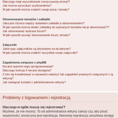
Dlaczego moje wyszukiwanie zwraca pustą stronę?!
Jak można wyszukać użytkowników?
W jaki sposób można znaleźć swoje posty i tematy?
Obserwowanie tematów i zakładki
Jaka jest różnica między dodaniem zakładki a obserwowaniem?
W jaki sposób można dodać zakładkę do wybranych tematów lub je obserwować??
Jak obserwować wybrane forum?
W jaki sposób usunąć obserwowanie forum, tematu?
Załączniki
Jakie typy załączników są dozwolone na tej witrynie?
W jaki sposób można znaleźć wszystkie swoje załączniki?
Zagadnienia związane z phpBB
Kto jest autorem tego oprogramowania?
Dlaczego funkcja X nie jest dostępna?
Z kim się kontaktować w sprawach nadużyć lub zagadnień prawnych związanych z tą
witryną?
Jak nawiązać kontakt z administratorem witryny?
Problemy z logowaniem i rejestracją
Dlaczego w ogóle muszę się rejestrować?
Możliwe, że nie musisz. To od administratora witryny zależy czy, aby pisać
wiadomości, konieczna jest rejestracja. Niemniej rejestracja umożliwia dostęp