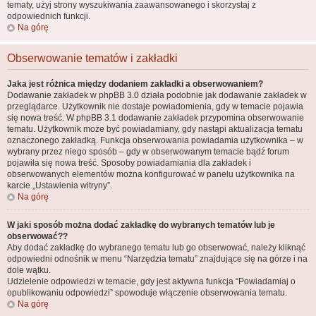
tematy, użyj strony wyszukiwania zaawansowanego i skorzystaj z
odpowiednich funkcji.
Na górę
Obserwowanie tematów i zakładki
Jaka jest różnica między dodaniem zakładki a obserwowaniem?
Dodawanie zakładek w phpBB 3.0 działa podobnie jak dodawanie zakładek w
przeglądarce. Użytkownik nie dostaje powiadomienia, gdy w temacie pojawia
się nowa treść. W phpBB 3.1 dodawanie zakładek przypomina obserwowanie
tematu. Użytkownik może być powiadamiany, gdy nastąpi aktualizacja tematu
oznaczonego zakładką. Funkcja obserwowania powiadamia użytkownika – w
wybrany przez niego sposób – gdy w obserwowanym temacie bądź forum
pojawiła się nowa treść. Sposoby powiadamiania dla zakładek i
obserwowanych elementów można konfigurować w panelu użytkownika na
karcie „Ustawienia witryny”.
Na górę
W jaki sposób można dodać zakładkę do wybranych tematów lub je
obserwować??
Aby dodać zakładkę do wybranego tematu lub go obserwować, należy kliknąć
odpowiedni odnośnik w menu “Narzędzia tematu” znajdujące się na górze i na
dole wątku.
Udzielenie odpowiedzi w temacie, gdy jest aktywna funkcja “Powiadamiaj o
opublikowaniu odpowiedzi” spowoduje włączenie obserwowania tematu.
Na górę