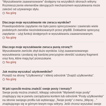
“Wyszukiwanie zaawansowane” dostępny na wszystkich stronach witryny.
Rozmieszczenie elementów sterujących mechanizmem wyszukiwania może
zależeć od używanego stylu.
Na górę
Dlaczego moje wyszukiwanie nie zwraca wyników?
Prawdopodobnie zapytanie nie było jasno sprecyzowane i zawierało wiele
podobnych zwrotów niezindeksowanych przez phpBB. Dokładnie sprecyzuj
zapytanie – użyj funkcji dostępnych w wyszukiwaniu zaawansowanym.
Na górę
Dlaczego moje wyszukiwanie zwraca pustą stronę?!
Wyszukiwanie zwróciło zbyt dużo wyników. Użyj zaawansowanego
wyszukiwania i postaraj się bardziej precyzyjnie określić szukany fragment
oraz fora, które mają być przeszukane.
Na górę
Jak można wyszukać użytkowników?
Przejdź na stronę “Użytkownicy” i kliknij odnośnik “Znajdź użytkownika”.
Na górę
W jaki sposób można znaleźć swoje posty i tematy?
Swoje posty można znaleźć, klikając odnośnik “Wyświetl moje posty”
znajdujący się w panelu zarządzania kontem lub odnośnik “Posty użytkownika”
na stronie swojego profilu lub wybierając „Twoje posty” z menu „Więcej…”
znajdującego się w górnym lewym rogu witryny. Jeśli chcesz wyszukać swoje