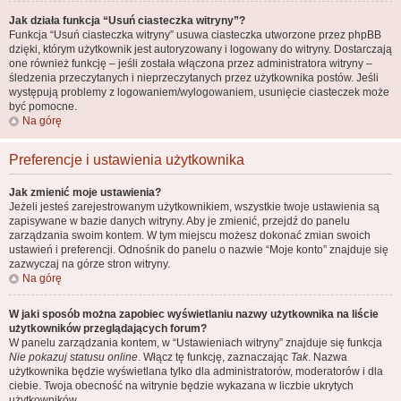
Jak działa funkcja “Usuń ciasteczka witryny”?
Funkcja “Usuń ciasteczka witryny” usuwa ciasteczka utworzone przez phpBB
dzięki, którym użytkownik jest autoryzowany i logowany do witryny. Dostarczają
one również funkcję – jeśli została włączona przez administratora witryny –
śledzenia przeczytanych i nieprzeczytanych przez użytkownika postów. Jeśli
występują problemy z logowaniem/wylogowaniem, usunięcie ciasteczek może
być pomocne.
Na górę
Preferencje i ustawienia użytkownika
Jak zmienić moje ustawienia?
Jeżeli jesteś zarejestrowanym użytkownikiem, wszystkie twoje ustawienia są
zapisywane w bazie danych witryny. Aby je zmienić, przejdź do panelu
zarządzania swoim kontem. W tym miejscu możesz dokonać zmian swoich
ustawień i preferencji. Odnośnik do panelu o nazwie “Moje konto” znajduje się
zazwyczaj na górze stron witryny.
Na górę
W jaki sposób można zapobiec wyświetlaniu nazwy użytkownika na liście
użytkowników przeglądających forum?
W panelu zarządzania kontem, w “Ustawieniach witryny” znajduje się funkcja
Nie pokazuj statusu online
. Włącz tę funkcję, zaznaczając
Tak
. Nazwa
użytkownika będzie wyświetlana tylko dla administratorów, moderatorów i dla
ciebie. Twoja obecność na witrynie będzie wykazana w liczbie ukrytych
użytkowników.