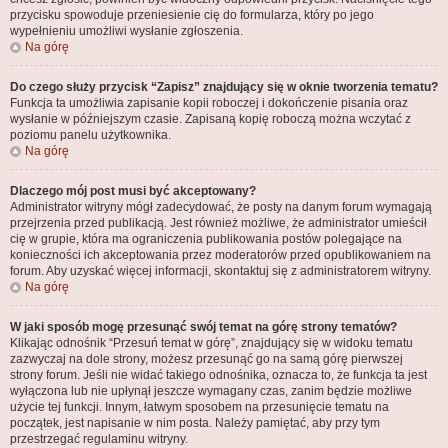
przycisku spowoduje przeniesienie cię do formularza, który po jego
wypełnieniu umożliwi wysłanie zgłoszenia.
Na górę
Do czego służy przycisk “Zapisz” znajdujący się w oknie tworzenia tematu?
Funkcja ta umożliwia zapisanie kopii roboczej i dokończenie pisania oraz
wysłanie w późniejszym czasie. Zapisaną kopię roboczą można wczytać z
poziomu panelu użytkownika.
Na górę
Dlaczego mój post musi być akceptowany?
Administrator witryny mógł zadecydować, że posty na danym forum wymagają
przejrzenia przed publikacją. Jest również możliwe, że administrator umieścił
cię w grupie, która ma ograniczenia publikowania postów polegające na
konieczności ich akceptowania przez moderatorów przed opublikowaniem na
forum. Aby uzyskać więcej informacji, skontaktuj się z administratorem witryny.
Na górę
W jaki sposób mogę przesunąć swój temat na górę strony tematów?
Klikając odnośnik “Przesuń temat w górę”, znajdujący się w widoku tematu
zazwyczaj na dole strony, możesz przesunąć go na samą górę pierwszej
strony forum. Jeśli nie widać takiego odnośnika, oznacza to, że funkcja ta jest
wyłączona lub nie upłynął jeszcze wymagany czas, zanim będzie możliwe
użycie tej funkcji. Innym, łatwym sposobem na przesunięcie tematu na
początek, jest napisanie w nim posta. Należy pamiętać, aby przy tym
przestrzegać regulaminu witryny.