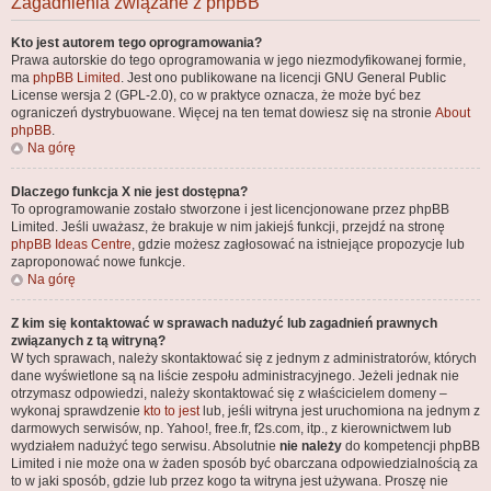
Zagadnienia związane z phpBB
Kto jest autorem tego oprogramowania?
Prawa autorskie do tego oprogramowania w jego niezmodyfikowanej formie,
ma
phpBB Limited
. Jest ono publikowane na licencji GNU General Public
License wersja 2 (GPL-2.0), co w praktyce oznacza, że może być bez
ograniczeń dystrybuowane. Więcej na ten temat dowiesz się na stronie
About
phpBB
.
Na górę
Dlaczego funkcja X nie jest dostępna?
To oprogramowanie zostało stworzone i jest licencjonowane przez phpBB
Limited. Jeśli uważasz, że brakuje w nim jakiejś funkcji, przejdź na stronę
phpBB Ideas Centre
, gdzie możesz zagłosować na istniejące propozycje lub
zaproponować nowe funkcje.
Na górę
Z kim się kontaktować w sprawach nadużyć lub zagadnień prawnych
związanych z tą witryną?
W tych sprawach, należy skontaktować się z jednym z administratorów, których
dane wyświetlone są na liście zespołu administracyjnego. Jeżeli jednak nie
otrzymasz odpowiedzi, należy skontaktować się z właścicielem domeny –
wykonaj sprawdzenie
kto to jest
lub, jeśli witryna jest uruchomiona na jednym z
darmowych serwisów, np. Yahoo!, free.fr, f2s.com, itp., z kierownictwem lub
wydziałem nadużyć tego serwisu. Absolutnie
nie należy
do kompetencji phpBB
Limited i nie może ona w żaden sposób być obarczana odpowiedzialnością za
to w jaki sposób, gdzie lub przez kogo ta witryna jest używana. Proszę nie