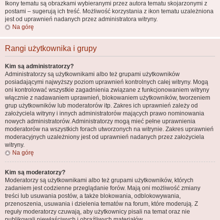
Ikony tematu są obrazkami wybieranymi przez autora tematu skojarzonymi z
postami – sugerują ich treść. Możliwość korzystania z ikon tematu uzależniona
jest od uprawnień nadanych przez administratora witryny.
Na górę
Rangi użytkownika i grupy
Kim są administratorzy?
Administratorzy są użytkownikami albo też grupami użytkowników
posiadającymi najwyższy poziom uprawnień kontrolnych całej witryny. Mogą
oni kontrolować wszystkie zagadnienia związane z funkcjonowaniem witryny
włącznie z nadawaniem uprawnień, blokowaniem użytkowników, tworzeniem
grup użytkowników lub moderatorów itp. Zakres ich uprawnień zależy od
założyciela witryny i innych administratorów mających prawo nominowania
nowych administratorów. Administratorzy mogą mieć pełne uprawnienia
moderatorów na wszystkich forach utworzonych na witrynie. Zakres uprawnień
moderacyjnych uzależniony jest od uprawnień nadanych przez założyciela
witryny.
Na górę
Kim są moderatorzy?
Moderatorzy są użytkownikami albo też grupami użytkowników, których
zadaniem jest codzienne przeglądanie forów. Mają oni możliwość zmiany
treści lub usuwania postów, a także blokowania, odblokowywania,
przenoszenia, usuwania i dzielenia tematów na forum, które moderują. Z
reguły moderatorzy czuwają, aby użytkownicy pisali na temat oraz nie
publikowali niewłaściwych i obraźliwych materiałów.