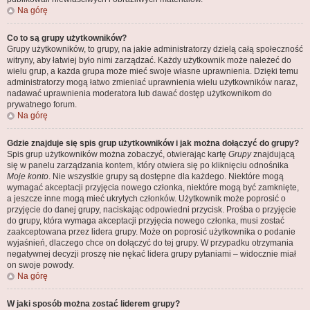
Na górę
Co to są grupy użytkowników?
Grupy użytkowników, to grupy, na jakie administratorzy dzielą całą społeczność
witryny, aby łatwiej było nimi zarządzać. Każdy użytkownik może należeć do
wielu grup, a każda grupa może mieć swoje własne uprawnienia. Dzięki temu
administratorzy mogą łatwo zmieniać uprawnienia wielu użytkowników naraz,
nadawać uprawnienia moderatora lub dawać dostęp użytkownikom do
prywatnego forum.
Na górę
Gdzie znajduje się spis grup użytkowników i jak można dołączyć do grupy?
Spis grup użytkowników można zobaczyć, otwierając kartę
Grupy
znajdującą
się w panelu zarządzania kontem, który otwiera się po kliknięciu odnośnika
Moje konto
. Nie wszystkie grupy są dostępne dla każdego. Niektóre mogą
wymagać akceptacji przyjęcia nowego członka, niektóre mogą być zamknięte,
a jeszcze inne mogą mieć ukrytych członków. Użytkownik może poprosić o
przyjęcie do danej grupy, naciskając odpowiedni przycisk. Prośba o przyjęcie
do grupy, która wymaga akceptacji przyjęcia nowego członka, musi zostać
zaakceptowana przez lidera grupy. Może on poprosić użytkownika o podanie
wyjaśnień, dlaczego chce on dołączyć do tej grupy. W przypadku otrzymania
negatywnej decyzji proszę nie nękać lidera grupy pytaniami – widocznie miał
on swoje powody.
Na górę
W jaki sposób można zostać liderem grupy?