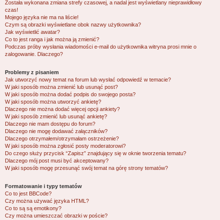
Została wykonana zmiana strefy czasowej, a nadal jest wyświetlany nieprawidłowy
czas!
Mojego języka nie ma na liście!
Czym są obrazki wyświetlane obok nazwy użytkownika?
Jak wyświetlić awatar?
Co to jest ranga i jak można ją zmienić?
Podczas próby wysłania wiadomości e-mail do użytkownika witryna prosi mnie o
zalogowanie. Dlaczego?
Problemy z pisaniem
Jak utworzyć nowy temat na forum lub wysłać odpowiedź w temacie?
W jaki sposób można zmienić lub usunąć post?
W jaki sposób można dodać podpis do swojego posta?
W jaki sposób można utworzyć ankietę?
Dlaczego nie można dodać więcej opcji ankiety?
W jaki sposób zmienić lub usunąć ankietę?
Dlaczego nie mam dostępu do forum?
Dlaczego nie mogę dodawać załączników?
Dlaczego otrzymałem/otrzymałam ostrzeżenie?
W jaki sposób można zgłosić posty moderatorowi?
Do czego służy przycisk “Zapisz” znajdujący się w oknie tworzenia tematu?
Dlaczego mój post musi być akceptowany?
W jaki sposób mogę przesunąć swój temat na górę strony tematów?
Formatowanie i typy tematów
Co to jest BBCode?
Czy można używać języka HTML?
Co to są są emotikony?
Czy można umieszczać obrazki w poście?