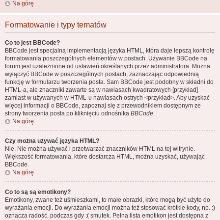
Na górę
Formatowanie i typy tematów
Co to jest BBCode?
BBCode jest specjalną implementacją języka HTML, która daje lepszą kontrolę
formatowania poszczególnych elementów w postach. Używanie BBCode na
forum jest uzależnione od ustawień określanych przez administratora. Można
wyłączyć BBCode w poszczególnych postach, zaznaczając odpowiednią
funkcję w formularzu tworzenia posta. Sam BBCode jest podobny w składni do
HTML-a, ale znaczniki zawarte są w nawiasach kwadratowych [przykład]
zamiast w używanych w HTML-u nawiasach ostrych <przykład>. Aby uzyskać
więcej informacji o BBCode, zapoznaj się z przewodnikiem dostępnym ze
strony tworzenia posta po kliknięciu odnośnika
BBCode
.
Na górę
Czy można używać języka HTML?
Nie. Nie można używać i przetwarzać znaczników HTML na tej witrynie.
Większość formatowania, które dostarcza HTML, można uzyskać, używając
BBCode.
Na górę
Co to są są emotikony?
Emotikony, zwane też uśmieszkami, to małe obrazki, które mogą być użyte do
wyrażania emocji. Do wyrażania emocji można też stosować krótkie kody, np. :)
oznacza radość, podczas gdy :( smutek. Pełna lista emotikon jest dostępna z