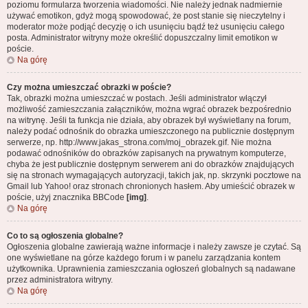
poziomu formularza tworzenia wiadomości. Nie należy jednak nadmiernie
używać emotikon, gdyż mogą spowodować, że post stanie się nieczytelny i
moderator może podjąć decyzję o ich usunięciu bądź też usunięciu całego
posta. Administrator witryny może określić dopuszczalny limit emotikon w
poście.
Na górę
Czy można umieszczać obrazki w poście?
Tak, obrazki można umieszczać w postach. Jeśli administrator włączył
możliwość zamieszczania załączników, można wgrać obrazek bezpośrednio
na witrynę. Jeśli ta funkcja nie działa, aby obrazek był wyświetlany na forum,
należy podać odnośnik do obrazka umieszczonego na publicznie dostępnym
serwerze, np. http://www.jakas_strona.com/moj_obrazek.gif. Nie można
podawać odnośników do obrazków zapisanych na prywatnym komputerze,
chyba że jest publicznie dostępnym serwerem ani do obrazków znajdujących
się na stronach wymagających autoryzacji, takich jak, np. skrzynki pocztowe na
Gmail lub Yahoo! oraz stronach chronionych hasłem. Aby umieścić obrazek w
poście, użyj znacznika BBCode
[img]
.
Na górę
Co to są ogłoszenia globalne?
Ogłoszenia globalne zawierają ważne informacje i należy zawsze je czytać. Są
one wyświetlane na górze każdego forum i w panelu zarządzania kontem
użytkownika. Uprawnienia zamieszczania ogłoszeń globalnych są nadawane
przez administratora witryny.
Na górę