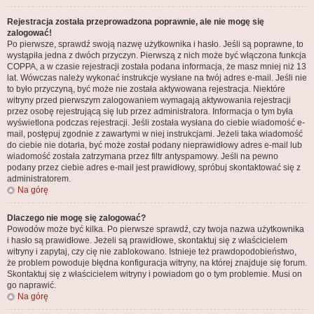
Rejestracja została przeprowadzona poprawnie, ale nie mogę się
zalogować!
Po pierwsze, sprawdź swoją nazwę użytkownika i hasło. Jeśli są poprawne, to
wystąpiła jedna z dwóch przyczyn. Pierwszą z nich może być włączona funkcja
COPPA, a w czasie rejestracji została podana informacja, że masz mniej niż 13
lat. Wówczas należy wykonać instrukcje wysłane na twój adres e-mail. Jeśli nie
to było przyczyną, być może nie została aktywowana rejestracja. Niektóre
witryny przed pierwszym zalogowaniem wymagają aktywowania rejestracji
przez osobę rejestrującą się lub przez administratora. Informacja o tym była
wyświetlona podczas rejestracji. Jeśli została wysłana do ciebie wiadomość e-
mail, postępuj zgodnie z zawartymi w niej instrukcjami. Jeżeli taka wiadomość
do ciebie nie dotarła, być może został podany nieprawidłowy adres e-mail lub
wiadomość została zatrzymana przez filtr antyspamowy. Jeśli na pewno
podany przez ciebie adres e-mail jest prawidłowy, spróbuj skontaktować się z
administratorem.
Na górę
Dlaczego nie mogę się zalogować?
Powodów może być kilka. Po pierwsze sprawdź, czy twoja nazwa użytkownika
i hasło są prawidłowe. Jeżeli są prawidłowe, skontaktuj się z właścicielem
witryny i zapytaj, czy cię nie zablokowano. Istnieje też prawdopodobieństwo,
że problem powoduje błędna konfiguracja witryny, na której znajduje się forum.
Skontaktuj się z właścicielem witryny i powiadom go o tym problemie. Musi on
go naprawić.
Na górę