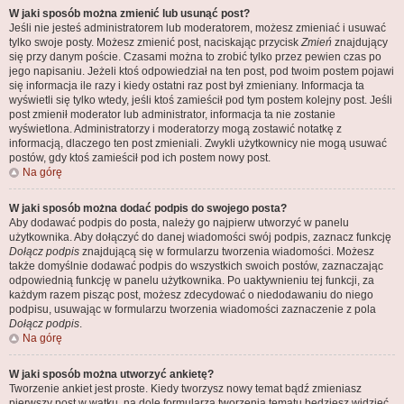
W jaki sposób można zmienić lub usunąć post?
Jeśli nie jesteś administratorem lub moderatorem, możesz zmieniać i usuwać
tylko swoje posty. Możesz zmienić post, naciskając przycisk
Zmień
znajdujący
się przy danym poście. Czasami można to zrobić tylko przez pewien czas po
jego napisaniu. Jeżeli ktoś odpowiedział na ten post, pod twoim postem pojawi
się informacja ile razy i kiedy ostatni raz post był zmieniany. Informacja ta
wyświetli się tylko wtedy, jeśli ktoś zamieścił pod tym postem kolejny post. Jeśli
post zmienił moderator lub administrator, informacja ta nie zostanie
wyświetlona. Administratorzy i moderatorzy mogą zostawić notatkę z
informacją, dlaczego ten post zmieniali. Zwykli użytkownicy nie mogą usuwać
postów, gdy ktoś zamieścił pod ich postem nowy post.
Na górę
W jaki sposób można dodać podpis do swojego posta?
Aby dodawać podpis do posta, należy go najpierw utworzyć w panelu
użytkownika. Aby dołączyć do danej wiadomości swój podpis, zaznacz funkcję
Dołącz podpis
znajdującą się w formularzu tworzenia wiadomości. Możesz
także domyślnie dodawać podpis do wszystkich swoich postów, zaznaczając
odpowiednią funkcję w panelu użytkownika. Po uaktywnieniu tej funkcji, za
każdym razem pisząc post, możesz zdecydować o niedodawaniu do niego
podpisu, usuwając w formularzu tworzenia wiadomości zaznaczenie z pola
Dołącz podpis
.
Na górę
W jaki sposób można utworzyć ankietę?
Tworzenie ankiet jest proste. Kiedy tworzysz nowy temat bądź zmieniasz
pierwszy post w wątku, na dole formularza tworzenia tematu będziesz widzieć