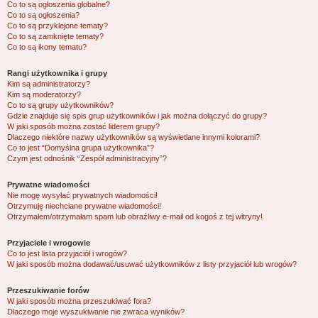
Co to są ogłoszenia globalne?
Co to są ogłoszenia?
Co to są przyklejone tematy?
Co to są zamknięte tematy?
Co to są ikony tematu?
Rangi użytkownika i grupy
Kim są administratorzy?
Kim są moderatorzy?
Co to są grupy użytkowników?
Gdzie znajduje się spis grup użytkowników i jak można dołączyć do grupy?
W jaki sposób można zostać liderem grupy?
Dlaczego niektóre nazwy użytkowników są wyświetlane innymi kolorami?
Co to jest “Domyślna grupa użytkownika”?
Czym jest odnośnik “Zespół administracyjny”?
Prywatne wiadomości
Nie mogę wysyłać prywatnych wiadomości!
Otrzymuję niechciane prywatne wiadomości!
Otrzymałem/otrzymałam spam lub obraźliwy e-mail od kogoś z tej witryny!
Przyjaciele i wrogowie
Co to jest lista przyjaciół i wrogów?
W jaki sposób można dodawać/usuwać użytkowników z listy przyjaciół lub wrogów?
Przeszukiwanie forów
W jaki sposób można przeszukiwać fora?
Dlaczego moje wyszukiwanie nie zwraca wyników?