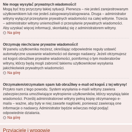
Nie mogę wysyłać prywatnych wiadomości!
Mogą być trzy przyczyny takiej sytuacji. Pierwsza – nie jesteś zarejestrowanym
użytkownikiem lub nie jesteś zalogowany/zalogowana. Druga – administrator
witryny wyłączył przesyłanie prywatnych wiadomości na całej witrynie. Trzecia
– administrator witryny uniemożliwił ci przesyłanie prywatnych wiadomości.
Aby uzyskać więcej informacji, skontaktuj się z administratorem witryny.
Na górę
Otrzymuję niechciane prywatne wiadomości!
W panelu użytkownika możesz, określając odpowiednie reguły ustawić
automatyczne usuwanie wiadomości od danego nadawcy. Jeżeli otrzymujesz
od kogoś obraźliwe prywatne wiadomości, poinformuj o tym moderatorów
witryny, którzy będą mogli zabronić takiemu użytkownikowi wysyłania
jakichkolwiek prywatnych wiadomości.
Na górę
Otrzymałem/otrzymałam spam lub obraźliwy e-mail od kogoś z tej witryny!
Przykro nam z tego powodu. System wysyłania e-maili witryny zawiera
zabezpieczenia umożliwiające wytropienie użytkowników, którzy wysyłają takie
wiadomości. Prześlij administratorowi witryny pełną kopię otrzymanego e-
maila – ważne, aby były w niej zawarte nagłówki, ponieważ zawierają one
informacje o nadawcy. Administrator będzie wówczas mógł podjąć
odpowiednie działania.
Na górę
Przyjaciele i wrogowie