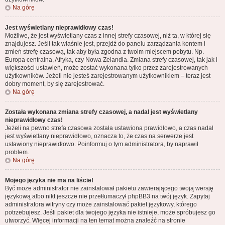
Na górę
Jest wyświetlany nieprawidłowy czas!
Możliwe, że jest wyświetlany czas z innej strefy czasowej, niż ta, w której się
znajdujesz. Jeśli tak właśnie jest, przejdź do panelu zarządzania kontem i
zmień strefę czasową, tak aby była zgodna z twoim miejscem pobytu. Np.
Europa centralna, Afryka, czy Nowa Zelandia. Zmiana strefy czasowej, tak jak i
większości ustawień, może zostać wykonana tylko przez zarejestrowanych
użytkowników. Jeżeli nie jesteś zarejestrowanym użytkownikiem – teraz jest
dobry moment, by się zarejestrować.
Na górę
Została wykonana zmiana strefy czasowej, a nadal jest wyświetlany
nieprawidłowy czas!
Jeżeli na pewno strefa czasowa została ustawiona prawidłowo, a czas nadal
jest wyświetlany nieprawidłowo, oznacza to, że czas na serwerze jest
ustawiony nieprawidłowo. Poinformuj o tym administratora, by naprawił
problem.
Na górę
Mojego języka nie ma na liście!
Być może administrator nie zainstalował pakietu zawierającego twoją wersję
językową albo nikt jeszcze nie przetłumaczył phpBB3 na twój język. Zapytaj
administratora witryny czy może zainstalować pakiet językowy, którego
potrzebujesz. Jeśli pakiet dla twojego języka nie istnieje, może spróbujesz go
utworzyć. Więcej informacji na ten temat można znaleźć na stronie