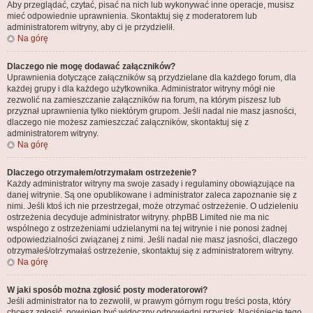
Aby przeglądać, czytać, pisać na nich lub wykonywać inne operacje, musisz
mieć odpowiednie uprawnienia. Skontaktuj się z moderatorem lub
administratorem witryny, aby ci je przydzielił.
Na górę
Dlaczego nie mogę dodawać załączników?
Uprawnienia dotyczące załączników są przydzielane dla każdego forum, dla
każdej grupy i dla każdego użytkownika. Administrator witryny mógł nie
zezwolić na zamieszczanie załączników na forum, na którym piszesz lub
przyznał uprawnienia tylko niektórym grupom. Jeśli nadal nie masz jasności,
dlaczego nie możesz zamieszczać załączników, skontaktuj się z
administratorem witryny.
Na górę
Dlaczego otrzymałem/otrzymałam ostrzeżenie?
Każdy administrator witryny ma swoje zasady i regulaminy obowiązujące na
danej witrynie. Są one opublikowane i administrator zaleca zapoznanie się z
nimi. Jeśli ktoś ich nie przestrzegał, może otrzymać ostrzeżenie. O udzieleniu
ostrzeżenia decyduje administrator witryny. phpBB Limited nie ma nic
wspólnego z ostrzeżeniami udzielanymi na tej witrynie i nie ponosi żadnej
odpowiedzialności związanej z nimi. Jeśli nadal nie masz jasności, dlaczego
otrzymałeś/otrzymałaś ostrzeżenie, skontaktuj się z administratorem witryny.
Na górę
W jaki sposób można zgłosić posty moderatorowi?
Jeśli administrator na to zezwolił, w prawym górnym rogu treści posta, który
chcesz zgłosić, powinien być widoczny odpowiedni przycisk. Naciśnięcie tego