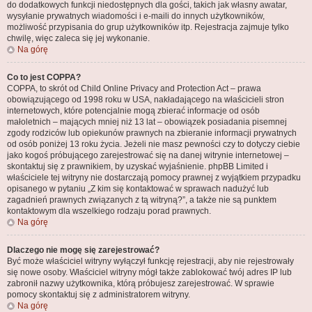
do dodatkowych funkcji niedostępnych dla gości, takich jak własny awatar,
wysyłanie prywatnych wiadomości i e-maili do innych użytkowników,
możliwość przypisania do grup użytkowników itp. Rejestracja zajmuje tylko
chwilę, więc zaleca się jej wykonanie.
Na górę
Co to jest COPPA?
COPPA, to skrót od Child Online Privacy and Protection Act – prawa
obowiązującego od 1998 roku w USA, nakładającego na właścicieli stron
internetowych, które potencjalnie mogą zbierać informacje od osób
małoletnich – mających mniej niż 13 lat – obowiązek posiadania pisemnej
zgody rodziców lub opiekunów prawnych na zbieranie informacji prywatnych
od osób poniżej 13 roku życia. Jeżeli nie masz pewności czy to dotyczy ciebie
jako kogoś próbującego zarejestrować się na danej witrynie internetowej –
skontaktuj się z prawnikiem, by uzyskać wyjaśnienie. phpBB Limited i
właściciele tej witryny nie dostarczają pomocy prawnej z wyjątkiem przypadku
opisanego w pytaniu „Z kim się kontaktować w sprawach nadużyć lub
zagadnień prawnych związanych z tą witryną?”, a także nie są punktem
kontaktowym dla wszelkiego rodzaju porad prawnych.
Na górę
Dlaczego nie mogę się zarejestrować?
Być może właściciel witryny wyłączył funkcję rejestracji, aby nie rejestrowały
się nowe osoby. Właściciel witryny mógł także zablokować twój adres IP lub
zabronił nazwy użytkownika, którą próbujesz zarejestrować. W sprawie
pomocy skontaktuj się z administratorem witryny.
Na górę