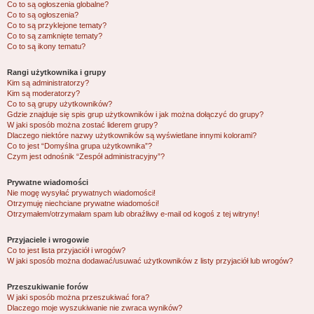
Co to są ogłoszenia globalne?
Co to są ogłoszenia?
Co to są przyklejone tematy?
Co to są zamknięte tematy?
Co to są ikony tematu?
Rangi użytkownika i grupy
Kim są administratorzy?
Kim są moderatorzy?
Co to są grupy użytkowników?
Gdzie znajduje się spis grup użytkowników i jak można dołączyć do grupy?
W jaki sposób można zostać liderem grupy?
Dlaczego niektóre nazwy użytkowników są wyświetlane innymi kolorami?
Co to jest “Domyślna grupa użytkownika”?
Czym jest odnośnik “Zespół administracyjny”?
Prywatne wiadomości
Nie mogę wysyłać prywatnych wiadomości!
Otrzymuję niechciane prywatne wiadomości!
Otrzymałem/otrzymałam spam lub obraźliwy e-mail od kogoś z tej witryny!
Przyjaciele i wrogowie
Co to jest lista przyjaciół i wrogów?
W jaki sposób można dodawać/usuwać użytkowników z listy przyjaciół lub wrogów?
Przeszukiwanie forów
W jaki sposób można przeszukiwać fora?
Dlaczego moje wyszukiwanie nie zwraca wyników?