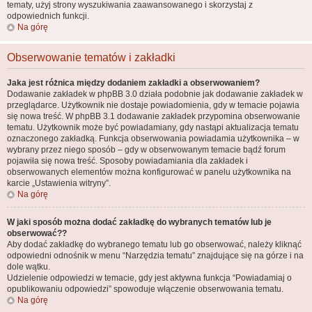
tematy, użyj strony wyszukiwania zaawansowanego i skorzystaj z
odpowiednich funkcji.
Na górę
Obserwowanie tematów i zakładki
Jaka jest różnica między dodaniem zakładki a obserwowaniem?
Dodawanie zakładek w phpBB 3.0 działa podobnie jak dodawanie zakładek w
przeglądarce. Użytkownik nie dostaje powiadomienia, gdy w temacie pojawia
się nowa treść. W phpBB 3.1 dodawanie zakładek przypomina obserwowanie
tematu. Użytkownik może być powiadamiany, gdy nastąpi aktualizacja tematu
oznaczonego zakładką. Funkcja obserwowania powiadamia użytkownika – w
wybrany przez niego sposób – gdy w obserwowanym temacie bądź forum
pojawiła się nowa treść. Sposoby powiadamiania dla zakładek i
obserwowanych elementów można konfigurować w panelu użytkownika na
karcie „Ustawienia witryny”.
Na górę
W jaki sposób można dodać zakładkę do wybranych tematów lub je
obserwować??
Aby dodać zakładkę do wybranego tematu lub go obserwować, należy kliknąć
odpowiedni odnośnik w menu “Narzędzia tematu” znajdujące się na górze i na
dole wątku.
Udzielenie odpowiedzi w temacie, gdy jest aktywna funkcja “Powiadamiaj o
opublikowaniu odpowiedzi” spowoduje włączenie obserwowania tematu.
Na górę