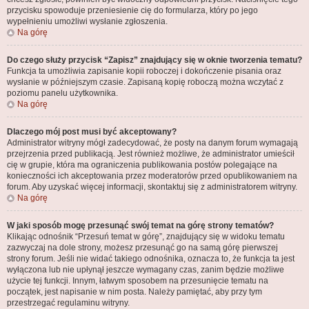
przycisku spowoduje przeniesienie cię do formularza, który po jego
wypełnieniu umożliwi wysłanie zgłoszenia.
Na górę
Do czego służy przycisk “Zapisz” znajdujący się w oknie tworzenia tematu?
Funkcja ta umożliwia zapisanie kopii roboczej i dokończenie pisania oraz
wysłanie w późniejszym czasie. Zapisaną kopię roboczą można wczytać z
poziomu panelu użytkownika.
Na górę
Dlaczego mój post musi być akceptowany?
Administrator witryny mógł zadecydować, że posty na danym forum wymagają
przejrzenia przed publikacją. Jest również możliwe, że administrator umieścił
cię w grupie, która ma ograniczenia publikowania postów polegające na
konieczności ich akceptowania przez moderatorów przed opublikowaniem na
forum. Aby uzyskać więcej informacji, skontaktuj się z administratorem witryny.
Na górę
W jaki sposób mogę przesunąć swój temat na górę strony tematów?
Klikając odnośnik “Przesuń temat w górę”, znajdujący się w widoku tematu
zazwyczaj na dole strony, możesz przesunąć go na samą górę pierwszej
strony forum. Jeśli nie widać takiego odnośnika, oznacza to, że funkcja ta jest
wyłączona lub nie upłynął jeszcze wymagany czas, zanim będzie możliwe
użycie tej funkcji. Innym, łatwym sposobem na przesunięcie tematu na
początek, jest napisanie w nim posta. Należy pamiętać, aby przy tym
przestrzegać regulaminu witryny.