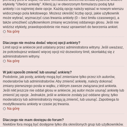
etykietę “Utwórz ankietę”. Kliknij ją i w otworzonym formularzu podaj tytuł
ankiety i co najmniej dwie opcje. Każdą opcję należy wpisać w nowym wierszu
widocznego pola tekstowego. Możesz określić liczbę opcji, jakie użytkownik
może wybrać, wyznaczyć czas trwania ankiety (0 – bez limitu czasowego), a
także umożliwić użytkownikom zmianę wcześniej oddanego głosu. Jeśli nie
widzisz etykiety, prawdopodobnie nie masz uprawnień do tworzenia ankiet.
Na górę
Dlaczego nie można dodać więcej opcji ankiety?
Limit opcji w ankiecie jest ustalany przez administratora witryny. Jeśli uważasz,
że potrzebujesz wstawić więcej opcji niż dozwolony limit, skontaktuj się z
administratorem witryny.
Na górę
W jaki sposób zmienić lub usunąć ankietę?
Podobnie, jak posty, ankiety mogą być zmieniane tylko przez ich autorów,
moderatorów lub administratorów. Aby zmienić ankietę, należy dokonać
zmiany pierwszego posta w wątku, z którym zawsze związana jest ankieta.
Jeśli nikt jeszcze nie oddał głosu w ankiecie, jej autor może usunąć ankietę lub
zmienić jej opcje. Jednakże, jeśli w ankiecie zostały już oddane głosy, tylko
moderatorzy lub administratorzy mogą ją zmienić, lub usunąć. Zapobiega to
modyfikowaniu ankiety w czasie jej trwania.
Na górę
Dlaczego nie mam dostępu do forum?
Niektóre fora mogą być dostępne tylko dla określonych grup lub użytkowników.