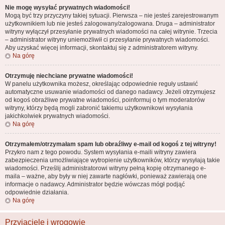
Nie mogę wysyłać prywatnych wiadomości!
Mogą być trzy przyczyny takiej sytuacji. Pierwsza – nie jesteś zarejestrowanym
użytkownikiem lub nie jesteś zalogowany/zalogowana. Druga – administrator
witryny wyłączył przesyłanie prywatnych wiadomości na całej witrynie. Trzecia
– administrator witryny uniemożliwił ci przesyłanie prywatnych wiadomości.
Aby uzyskać więcej informacji, skontaktuj się z administratorem witryny.
Na górę
Otrzymuję niechciane prywatne wiadomości!
W panelu użytkownika możesz, określając odpowiednie reguły ustawić
automatyczne usuwanie wiadomości od danego nadawcy. Jeżeli otrzymujesz
od kogoś obraźliwe prywatne wiadomości, poinformuj o tym moderatorów
witryny, którzy będą mogli zabronić takiemu użytkownikowi wysyłania
jakichkolwiek prywatnych wiadomości.
Na górę
Otrzymałem/otrzymałam spam lub obraźliwy e-mail od kogoś z tej witryny!
Przykro nam z tego powodu. System wysyłania e-maili witryny zawiera
zabezpieczenia umożliwiające wytropienie użytkowników, którzy wysyłają takie
wiadomości. Prześlij administratorowi witryny pełną kopię otrzymanego e-
maila – ważne, aby były w niej zawarte nagłówki, ponieważ zawierają one
informacje o nadawcy. Administrator będzie wówczas mógł podjąć
odpowiednie działania.
Na górę
Przyjaciele i wrogowie