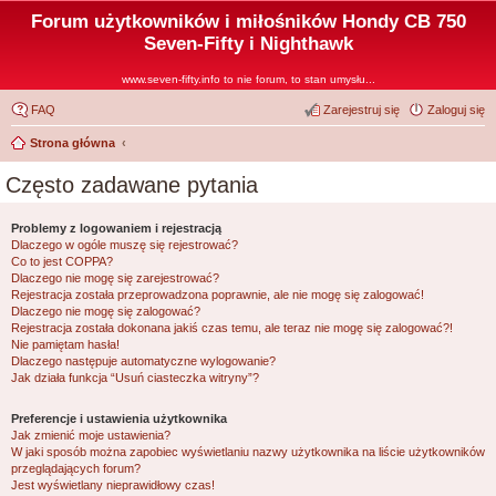
Forum użytkowników i miłośników Hondy CB 750
Seven-Fifty i Nighthawk
www.seven-fifty.info to nie forum, to stan umysłu...
FAQ
Zarejestruj się
Zaloguj się
Strona główna
Często zadawane pytania
Problemy z logowaniem i rejestracją
Dlaczego w ogóle muszę się rejestrować?
Co to jest COPPA?
Dlaczego nie mogę się zarejestrować?
Rejestracja została przeprowadzona poprawnie, ale nie mogę się zalogować!
Dlaczego nie mogę się zalogować?
Rejestracja została dokonana jakiś czas temu, ale teraz nie mogę się zalogować?!
Nie pamiętam hasła!
Dlaczego następuje automatyczne wylogowanie?
Jak działa funkcja “Usuń ciasteczka witryny”?
Preferencje i ustawienia użytkownika
Jak zmienić moje ustawienia?
W jaki sposób można zapobiec wyświetlaniu nazwy użytkownika na liście użytkowników
przeglądających forum?
Jest wyświetlany nieprawidłowy czas!