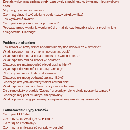
Została wykonana zmiana strefy czasowej, a nadal jest wyświetlany nieprawidłowy
czas!
Mojego języka nie ma na liście!
Czym są obrazki wyświetlane obok nazwy użytkownika?
Jak wyświetlić awatar?
Co to jest ranga i jak można ją zmienić?
Podczas próby wysłania wiadomości e-mail do użytkownika witryna prosi mnie o
zalogowanie. Dlaczego?
Problemy z pisaniem
Jak utworzyć nowy temat na forum lub wysłać odpowiedź w temacie?
W jaki sposób można zmienić lub usunąć post?
W jaki sposób można dodać podpis do swojego posta?
W jaki sposób można utworzyć ankietę?
Dlaczego nie można dodać więcej opcji ankiety?
W jaki sposób zmienić lub usunąć ankietę?
Dlaczego nie mam dostępu do forum?
Dlaczego nie mogę dodawać załączników?
Dlaczego otrzymałem/otrzymałam ostrzeżenie?
W jaki sposób można zgłosić posty moderatorowi?
Do czego służy przycisk “Zapisz” znajdujący się w oknie tworzenia tematu?
Dlaczego mój post musi być akceptowany?
W jaki sposób mogę przesunąć swój temat na górę strony tematów?
Formatowanie i typy tematów
Co to jest BBCode?
Czy można używać języka HTML?
Co to są są emotikony?
Czy można umieszczać obrazki w poście?