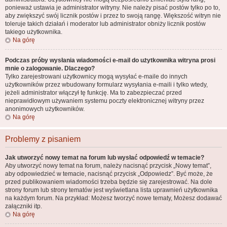
ponieważ ustawia je administrator witryny. Nie należy pisać postów tylko po to,
aby zwiększyć swój licznik postów i przez to swoją rangę. Większość witryn nie
toleruje takich działań i moderator lub administrator obniży licznik postów
takiego użytkownika.
Na górę
Podczas próby wysłania wiadomości e-mail do użytkownika witryna prosi
mnie o zalogowanie. Dlaczego?
Tylko zarejestrowani użytkownicy mogą wysyłać e-maile do innych
użytkowników przez wbudowany formularz wysyłania e-maili i tylko wtedy,
jeżeli administrator włączył tę funkcję. Ma to zabezpieczać przed
nieprawidłowym używaniem systemu poczty elektronicznej witryny przez
anonimowych użytkowników.
Na górę
Problemy z pisaniem
Jak utworzyć nowy temat na forum lub wysłać odpowiedź w temacie?
Aby utworzyć nowy temat na forum, należy nacisnąć przycisk „Nowy temat”,
aby odpowiedzieć w temacie, nacisnąć przycisk „Odpowiedz”. Być może, że
przed publikowaniem wiadomości trzeba będzie się zarejestrować. Na dole
strony forum lub strony tematów jest wyświetlana lista uprawnień użytkownika
na każdym forum. Na przykład: Możesz tworzyć nowe tematy, Możesz dodawać
załączniki itp.
Na górę